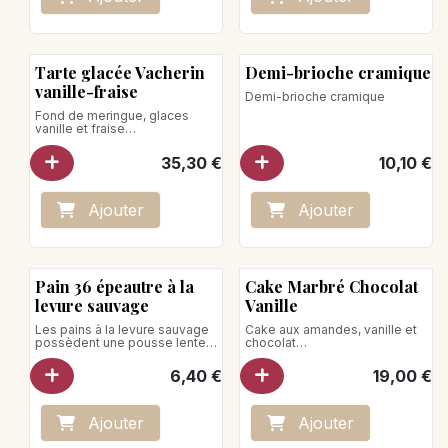
placer la barquette sur une
assiette, 4 min à 800 watts
assiette, 4 min à 800 watts
Four : Sortir la barquette du
Four : Sortir la barquette du
frigo 20 minutes avant
frigo 20 minutes avant
dégustation.
dégustation.
Préchauffer votre four à 130°C.
Tarte glacée Vacherin
Demi-brioche cramique
Préchauffer votre four à 130°C.
Enfourner 30 min sans enlever
Enfourner 30 min sans enlever
le film.
vanille-fraise
Demi-brioche cramique
le film.
Poids net : 300g
Fond de meringue, glaces
Poids net : 300g
vanille et fraise
Pour 5 personnes
Poids net : 550g
35,30
€
10,10
€
Ne jamais recongeler un
produit décongelé
Ajo
ute
r
Ajo
ute
r
Pain 36 épeautre à la
Cake Marbré Chocolat
levure sauvage
Vanille
Les pains à la levure sauvage
Cake aux amandes, vanille et
possèdent une pousse lente
chocolat
qui se prête à un levage
pour 5-6 personnes
prolongé de 36 heures.
6,40
€
19,00
€
Poids net : 740g
Ajo
ute
r
Ajo
ute
r