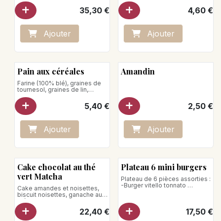
assortiment de glaces et
35,30
€
4,60
€
sorbets
Taille unique 5 personnes
Poids net : 550g
Ajo
ute
r
Ajo
ute
r
Pain aux céréales
Amandin
Farine (100% blé), graines de
tournesol, graines de lin,
graines de tournesol, sésame
Poids net : 550g
5,40
€
2,50
€
Ajo
ute
r
Ajo
ute
r
A chauffer
Cake chocolat au thé
Plateau 6 mini burgers
vert Matcha
Plateau de 6 pièces assorties :
-Burger vitello tonnato
Cake amandes et noisettes,
-Burger au saumon, Emmental,
biscuit noisettes, ganache au
sauce fines herbes
thé Matcha
-Burger de bœuf
pour 5-6 personnes
22,40
€
17,50
€