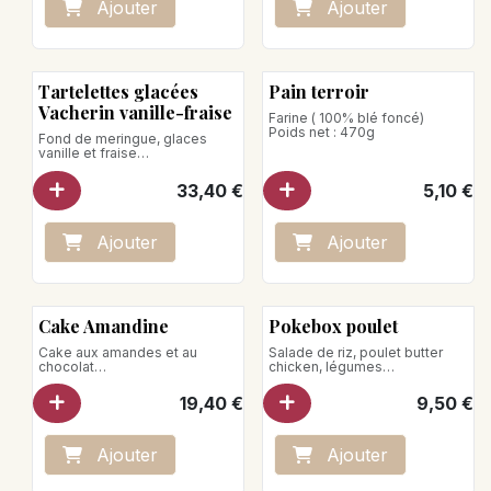
Ajo
ute
r
Ajo
ute
r
placer la barquette sur une
assiette, 4 min à 800 watts
Four : Sortir la barquette du
frigo 20 minutes avant
dégustation.
Préchauffer votre four à 130°C.
Tartelettes glacées
Pain terroir
Enfourner 30 min sans enlever
Vacherin vanille-fraise
le film.
Farine ( 100% blé foncé)
Poids net : 470g
Fond de meringue, glaces
Poids net : 400g
vanille et fraise
vendues par multiple de 4
Poids net : 460 g
33,40
€
5,10
€
Ne jamais recongeler un
produit décongelé.
Ajo
ute
r
Ajo
ute
r
Cake Amandine
Pokebox poulet
Cake aux amandes et au
Salade de riz, poulet butter
chocolat
chicken, légumes
pour 5-6 personnes
Poids net: 315g
19,40
€
9,50
€
Ajo
ute
r
Ajo
ute
r