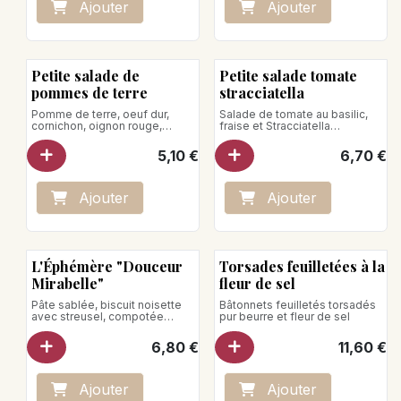
Ajo
ute
r
Ajo
ute
r
Petite salade de
Petite salade tomate
pommes de terre
stracciatella
Pomme de terre, oeuf dur,
Salade de tomate au basilic,
cornichon, oignon rouge,
fraise et Stracciatella
tomate, persil et vinaigrette
Poids net : 140g
moutarde et yaourt.
5,10
€
6,70
€
Poids net: 170g
Ajo
ute
r
Ajo
ute
r
L'Éphémère
L'Éphémère "Douceur
Torsades feuilletées à la
Mirabelle"
fleur de sel
Pâte sablée, biscuit noisette
Bâtonnets feuilletés torsadés
avec streusel, compotée
pur beurre et fleur de sel
mirabelle, mousse et chantilly
verveine, mirabelle
6,80
€
11,60
€
Poids net: 110g
Ajo
ute
r
Ajo
ute
r