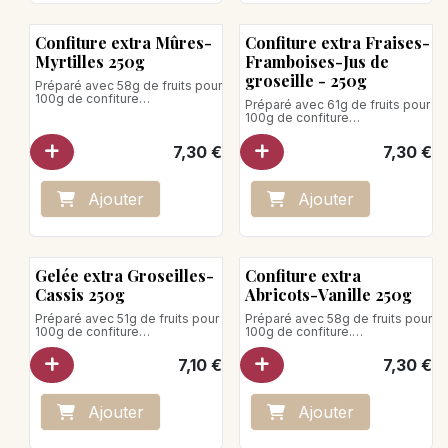
Confiture extra Mûres-
Confiture extra Fraises-
Myrtilles 250g
Framboises-Jus de
groseille - 250g
Préparé avec 58g de fruits pour
100g de confiture
Préparé avec 61g de fruits pour
Teneur totale en sucre : 457g
100g de confiture
pour 100g de confiture
Teneur totale en sucre : 53g
pour 100g de confiture
7,30
€
7,30
€
Poids net : 250g
Produit vegan
Poids net : 250g
Produit vegan
Ajo
ute
r
Ajo
ute
r
Gelée extra Groseilles-
Confiture extra
Cassis 250g
Abricots-Vanille 250g
Préparé avec 51g de fruits pour
Préparé avec 58g de fruits pour
100g de confiture
100g de confiture.
Teneur totale en sucre : 54g
Teneur totale en sucre : 47g
pour 100g de confiture
pour 100g de confiture
7,10
€
7,30
€
Poids net : 250 g
Poids net : 250g
Produit vegan
Ajo
ute
r
Ajo
ute
r