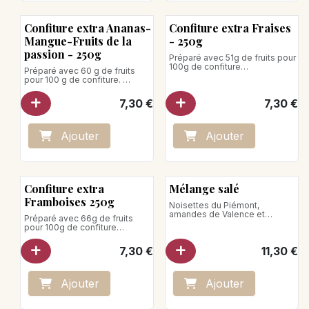
Confiture extra Ananas-
Confiture extra Fraises
Mangue-Fruits de la
- 250g
passion - 250g
Préparé avec 51g de fruits pour
100g de confiture
Préparé avec 60 g de fruits
Teneur totale en sucre : 59g
pour 100 g de confiture.
pour 100g de confiture
Teneur totale en sucre : 58 g
pour 100 g de confiture.
7,30
€
7,30
€
Poids net : 250g
Poids net : 250g
Produit vegan
Produit vegan
Ajo
ute
r
Ajo
ute
r
Confiture extra
Mélange salé
Framboises 250g
Noisettes du Piémont,
amandes de Valence et
Préparé avec 66g de fruits
pistaches de Bronte-Sicile,
pour 100g de confiture
grillées et salées
Teneur totale en sucre : 44g
pour 100g de confiture
7,30
€
11,30
€
Poids net : 250g
Produit vegan
Ajo
ute
r
Ajo
ute
r