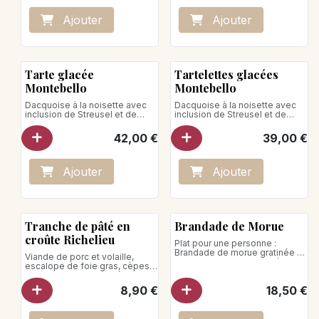
Ajo
ute
r
Ajo
ute
r
Tarte glacée
Tartelettes glacées
Montebello
Montebello
Dacquoise à la noisette avec
Dacquoise à la noisette avec
inclusion de Streusel et de
inclusion de Streusel et de
noisettes, glace vanille, sorbet
noisettes, glace vanille, sorbet
abricot, pâte de fruit framboise
abricot, pâte de fruit framboise.
42,00
€
39,00
€
vendues par multiple de 4
Ajo
ute
r
Ajo
ute
r
Tranche de pâté en
Brandade de Morue
croûte Richelieu
Plat pour une personne :
Brandade de morue gratinée au
Viande de porc et volaille,
parmesan, sauce velouté de
escalope de foie gras, cèpes,
poisson
garniture aromatique, épices,
gelée au Porto, pistache
8,90
€
18,50
€
Conditionné sous atmosphère
protectrice.
Préparation :
Micro-onde : percer le film,