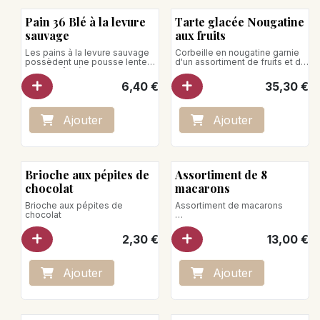
Enfourner 30 min sans enlever
le film.
Pain 36 Blé à la levure
Tarte glacée Nougatine
sauvage
aux fruits
Poids net : 300g
Les pains à la levure sauvage
Corbeille en nougatine garnie
possèdent une pousse lente
d'un assortiment de fruits et de
qui se prête à un levage
fleurs en glaces et sorbets
prolongé de 36 heures.
Pour 6 personnes
6,40
€
35,30
€
Farine(100%blé)
Poids net : 840 g
Poids net : 750g
Ne jamais recongeler un
produit décongelé
Ajo
ute
r
Ajo
ute
r
Brioche aux pépites de
Assortiment de 8
chocolat
macarons
Brioche aux pépites de
Assortiment de macarons
chocolat
Parfums :
- Caramel
2,30
€
13,00
€
- Pistache
- Chocolat
- Vanille Bourbon
- Coco
Ajo
ute
r
Ajo
ute
r
- Moka
- Framboise
- Citron basilic
Poids net : 80g