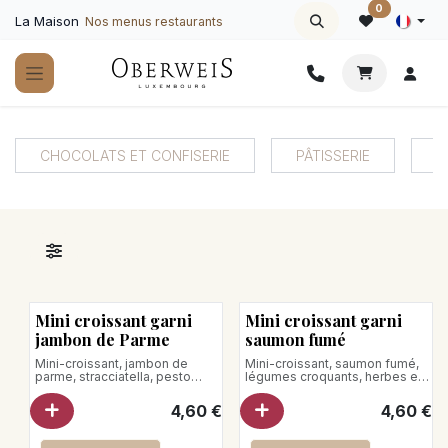
Se rendre au contenu
0
La Maison
Nos menus restaurants
CHOCOLATS ET CONFISERIE
PÂTISSERIE
B
Mini croissant garni
Mini croissant garni
jambon de Parme
saumon fumé
Mini-croissant, jambon de
Mini-croissant, saumon fumé,
parme, stracciatella, pesto
légumes croquants, herbes et
rosso, roquette tomate,
salade sucrine
parmesan
Poids net : 60g
4,60
€
4,60
€
Poids net : 60g