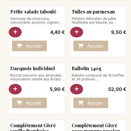
Petite salade taboulé
Tuiles au parmesan
Semoule de couscous,
Pétales délicates de pâte
concombre, poivron, oignon
feuilletée pur beurre, au
rouge, menthe, raison sec et
parmesan
tomate.
4,40
€
9,50
€
Poids net : 140g
Ajo
ute
r
Ajo
ute
r
Dacquois individuel
Ballotin 340g
Biscuit macaron aux amandes,
Ballotin composé de 15 truffes
mousseline vanille aux éclats
et 34 pralines.
de nougatine
Poids net : 340g
5,90
€
52,00
€
Ajo
ute
r
Ajo
ute
r
Complètement Givré
Complètement Givré
vanille framboise
coco mangue passion