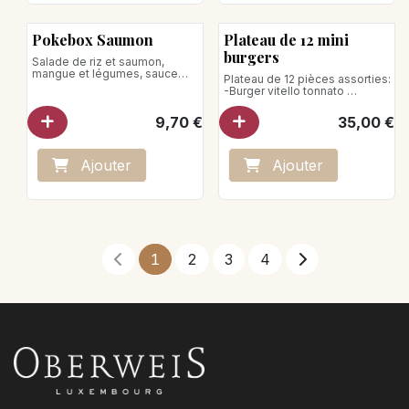
A chauffer
Pokebox Saumon
Plateau de 12 mini
burgers
Salade de riz et saumon,
mangue et légumes, sauce
Plateau de 12 pièces assorties:
gravelax
-Burger vitello tonnato
Poids net: 315g
-Burger saumon, emmental,
sauces fines herbes
9,70
€
35,00
€
-Burger de bœuf
Ajo
ute
r
Ajo
ute
r
1
2
3
4