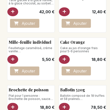
Tarte glacée à la glace vanille,
dégustation.
à la glace chocolat, au sorbet
passion, à la glace fraise, à la
glace vanille caramel et biscuit
42,00
€
12,40
€
crumble amande
Taille unique 5 personnes
Poids net : 750 g
Ajo
ute
r
Ajo
ute
r
A conserver à -18°C
Ne jamais recongelé un produit
décongelé
Mille-feuille individuel
Cake Orange
Feuilletage caramélisé, crème
Cake au jus d'orange frais
vanille
pour 5-6 personnes
Poids net: 170g
5,50
€
18,80
€
Ajo
ute
r
Ajo
ute
r
Brochette de poisson
Ballotin 520g
Plat pour 1 personne :
Ballotin composé de 18 truffes
Brochette de poisson, sauce
et 58 pralines
beurre blanc, fregola sarda aux
Poids net : 520g
légumes
18,80
€
78,50
€