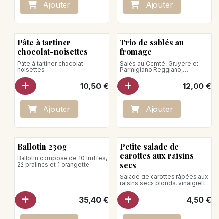
Ajo
ute
r
Ajo
ute
r
Pâte à tartiner
Trio de sablés au
chocolat-noisettes
fromage
Pâte à tartiner chocolat-
Salés au Comté, Gruyère et
noisettes
Parmigiano Reggiano,
Poids net : 280 g
subtilement relevés de fruits
secs et d’épices
10,50
€
12,00
€
Produit vegan
Poids net : 150g
Ajo
ute
r
Ajo
ute
r
Ballotin 230g
Petite salade de
carottes aux raisins
Ballotin composé de 10 truffes,
secs
22 pralines et 1 orangette
Poids net : 230g
Salade de carottes râpées aux
raisins secs blonds, vinaigrette
moutardée au citron
Poids net : 140g
35,40
€
4,50
€