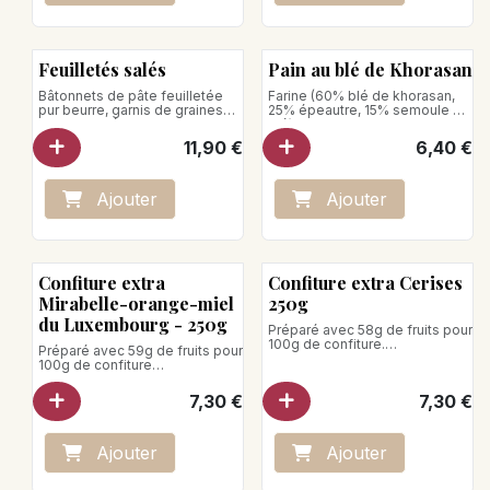
Feuilletés salés
Pain au blé de Khorasan
Bâtonnets de pâte feuilletée
Farine (60% blé de khorasan,
pur beurre, garnis de graines
25% épeautre, 15% semoule de
de pavot, sésame, herbes de
blé)
Provence et Gruyère
Poids net : 640 g
11,90
€
6,40
€
Ajo
ute
r
Ajo
ute
r
Confiture extra
Confiture extra Cerises
Mirabelle-orange-miel
250g
du Luxembourg - 250g
Préparé avec 58g de fruits pour
100g de confiture.
Préparé avec 59g de fruits pour
Teneur totale en sucre : 47g
100g de confiture
pour 100g de confiture
Teneur totale en sucre : 38 g
pour 100g de confiture
7,30
€
7,30
€
Poids net : 250g
Poids net : 250g
Produit vegan
Ajo
ute
r
Ajo
ute
r