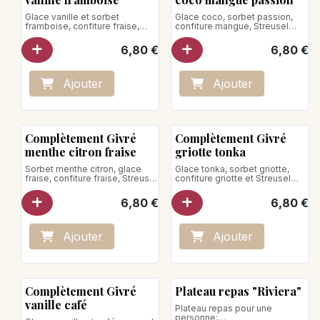
Glace vanille et sorbet
Glace coco, sorbet passion,
framboise, confiture fraise,
confiture mangue, Streusel
meringue
Poids net: 165g
Poids net: 165g
6,80
€
6,80
€
Ne jamais recongeler un
Ne jamais recongeler un
produit décongelé
produit décongelé.
Ajo
ute
r
Ajo
ute
r
Complètement Givré
Complètement Givré
menthe citron fraise
griotte tonka
Sorbet menthe citron, glace
Glace tonka, sorbet griotte,
fraise, confiture fraise, Streusel
confiture griotte et Streusel
Poids net: 165g
Poids net: 165g
Ne jamais recongeler un
6,80
€
6,80
€
produit décongelé.
Ne jamais recongeler un
produit décongelé
Ajo
ute
r
Ajo
ute
r
Complètement Givré
Plateau repas "Riviera"
vanille café
Plateau repas pour une
personne: