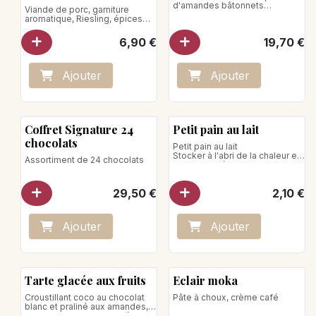
d'amandes bâtonnets
Viande de porc, garniture
pour 5-6 personnes
aromatique, Riesling, épices
(basilic, piment de Cayenne,
marjolaine, muscade)
6,90
€
19,70
€
Ajo
ute
r
Ajo
ute
r
Coffret Signature 24
Petit pain au lait
chocolats
Petit pain au lait
Stocker à l'abri de la chaleur et
Assortiment de 24 chocolats
de l'humidité
29,50
€
2,10
€
Ajo
ute
r
Ajo
ute
r
Tarte glacée aux fruits
Eclair moka
Croustillant coco au chocolat
Pâte à choux, crème café
blanc et praliné aux amandes,
mousse exotique acidulée et