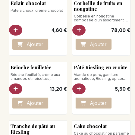
Eclair chocolat
Corbeille de fruits en
nougatine
Pâte à choux, crème chocolat
Corbeille en nougatine
composée d'un assortiment de
fruits et de fleurs en glaces et
sorbets
4,60
€
78,00
€
Ne jamais recongeler un
produit décongelé
Ajo
ute
r
Ajo
ute
r
(en photo, une corbeille de
fruits en nougatine pour 20
personnes)
Brioche feuilletée
Pâté Riesling en croûte
Brioche feuilleté, crème aux
Viande de porc, garniture
amandes et noisettes,
aromatique, Riesling, épices
noisettes caramélisées
(basilic, piment de Cayenne,
Poids net : 500g
marjolaine, muscade)
13,20
€
5,50
€
Ajo
ute
r
Ajo
ute
r
Tranche de pâté au
Cake chocolat
Riesling
Cake au chocolat noir parsemé