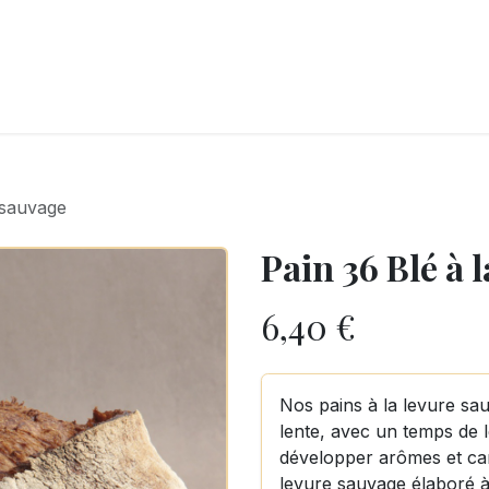
LANGERIE
GLACES
CONFISERIE
TRAITEUR
ENTREPRISES
B
 sauvage
Pain 36 Blé à 
6,40
€
Nos pains à la levure sa
lente, avec un temps de 
développer arômes et car
levure sauvage élaboré à 