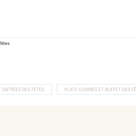
LANGERIE
GLACES
CONFISERIE
TRAITEUR
ENTREPRISES
B
fêtes
ET ENTRÉES DES FÊTES
PLATS CUISINÉS ET BUFFET DES F