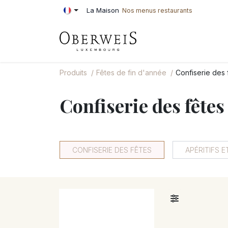
Se rendre au contenu
La Maison
Nos menus restaurants
PÂTISSERIE
BOU
Produits
Fêtes de fin d'année
Confiserie des 
Confiserie des fêtes
CONFISERIE DES FÊTES
APÉRITIFS 