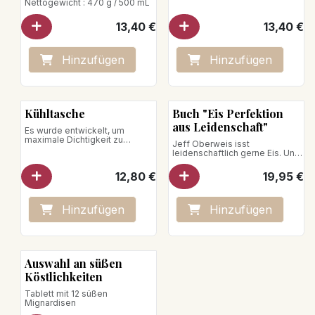
Nettogewicht : 470 g / 500 mL
13,40
€
13,40
€
Hinzufügen
Hinzufügen
Kühltasche
Buch "Eis Perfektion
aus Leidenschaft"
Es wurde entwickelt, um
maximale Dichtigkeit zu
Jeff Oberweis isst
gewährleisten. Wenn Sie Ihr Eis
leidenschaftlich gerne Eis. Und
bis zu dreißig Minuten lang
das in vielen Variationen und
transportieren müssen, können
natürlich in bester Qualität. Aber
12,80
€
19,95
€
wir Ihnen dank der Verwendung
welcher Eisliebhaber würde
unserer Kühltasche garantieren,
das nicht von sich behaupten?
dass Ihre Desserts unversehrt
Doch Jeff Oberweis ist mehr
ankommen!
als ein Liebhaber der kalten
Hinzufügen
Hinzufügen
Köstlichkeit, der sich mit
Standard zufrieden gibt. Seine
Liebe zu Sahneeis, Sorbets und
Eistorten hat der renommierte
Luxemburger Patissier und
Auswahl an süßen
Glacier während seiner
Ausbildung in Paris entdeckt
Köstlichkeiten
und diese Leidenschaft zum
Beruf gemacht. Seine
Tablett mit 12 süßen
erstaunlichen Eiskreationen
Mignardisen
sind längst über die Grenzen