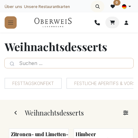
Zum Inhalt springen
0
Über uns
Unsere Restaurantkarten
Weihnachtsdesserts
FESTTAGSKONFEKT
FESTLICHE APERITIFS & VORS
Weihnachtsdesserts
Zitronen- und Limetten-
Himbeer