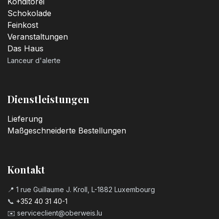
Konditorei
und eröffnet neue
Geschmacksdimensionen, die
Schokolade
niemanden kalt lassen.
Feinkost
Ein Standardwerk, das
Maßstäbe in der Eisproduktion
Veranstaltungen
setzt und die Leidenschaft für
Eis neu beflügelt.
Das Haus
Lanceur d'alerte
Dienstleistungen
Lieferung
Maßgeschneiderte Bestellungen
Kontakt
📍 1 rue Guillaume J. Kroll, L-1882 Luxembourg
📞
+352 40 31 40-1
✉️
serviceclient@oberweis.lu