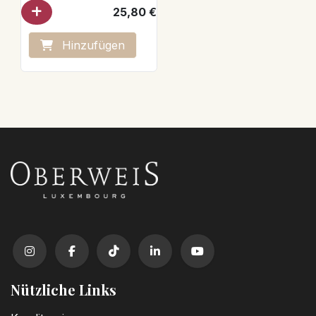
Luxemburgs hinaus bekannt,
25,80
€
Jeff Oberweis gilt nicht nur in
der Fachwelt als der „Perfekte
Eismacher“.
Denn Oberweis vereint seine
Hinzufügen
Leidenschaft für das kalte
Dessert mit höchsten
Ansprüchen an eine präzise
Produktion und das Wissen um
die richtige und optimale
Zusammensetzung der
einzelnen Komponenten. Was
aus seiner Eis-Werkstatt
kommt, ist nicht einfach nur Eis,
sondern eine erfrischende
Geschmacksexplosion, die
süchtig macht.
In diesem Buch führt Jeff
Oberweis den Leser fundiert in
die hohe Kunst der
Eisherstellung ein und verrät
erstmals seine Formel für das
perfekte Eis. In übersichtlichen
Tabellen und einfachen
Erklärungen zeigt der Profi, wie
mit wenigen Handgriffen aus
Gefrorenem das
schmackhafteste Eis der Welt
wird: egal ob cremiges
Sahneeis, erfrischendes Sorbet
oder raffiniert gestaltete
Nützliche Links
Eistorten, die nicht nur optisch
für Furore sorgen. Jeff
Oberweis nimmt den Leser mit
in seine einzigartige Eiswelt