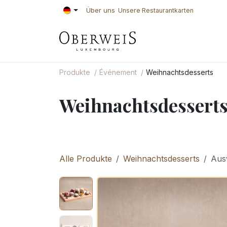
Zum Inhalt springen
Über uns
Unsere Restaurantkarten
KONDITOREI
BÄ
Produkte
Événement
Weihnachtsdesserts
Weihnachtsdessert
Alle Produkte
Weihnachtsdesserts
Aus