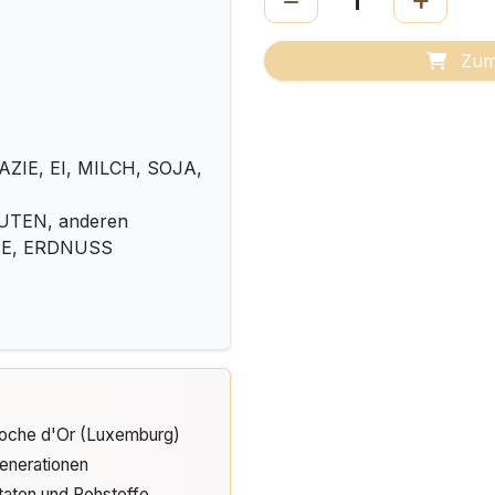
Zum
IE, EI, MILCH, SOJA,
LUTEN, anderen
IE, ERDNUSS
Cloche d'Or (Luxemburg)
enerationen
taten und Rohstoffe