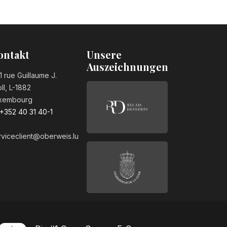
ontakt
Unsere
Auszeichnungen
1 rue Guillaume J.
ll, L-1882
xembourg
+352 40 31 40-1
rviceclient@oberweis.lu