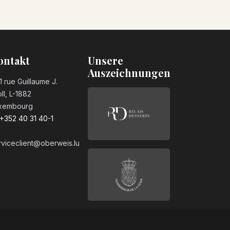
ontakt
Unsere
Auszeichnungen
1 rue Guillaume J.
ll, L-1882
xembourg
+352 40 31 40-1
rviceclient@oberweis.lu