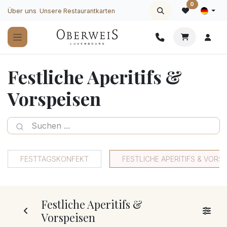
Zum Inhalt springen
0
Über uns
Unsere Restaurantkarten
Festliche Aperitifs &
Vorspeisen
FESTTAGSKONFEKT
FESTLICHE APERITIFS & VORS
Festliche Aperitifs &
Vorspeisen