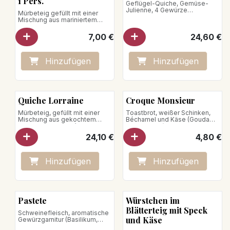
1 Pers.
Geflügel-Quiche, Gemüse-
Julienne, 4 Gewürze
Mürbeteig gefüllt mit einer
für 4 Pers.
Mischung aus mariniertem
Nettogewicht: 600g
Lachs, Spinat und Safran
7,00
€
24,60
€
Nehmen Sie die Pastete aus
der Schachtel und vom Karton.
Sie auf ein Backblech legen
und im auf 140°C vorgeheizten
Hinzufügen
Hinzufügen
Ofen backen.
35 Minuten erhitzen.
Vom Aufwärmen in der
Mikrowelle wird abgeraten.
Quiche Lorraine
Croque Monsieur
Mürbeteig, gefüllt mit einer
Toastbrot, weißer Schinken,
Mischung aus gekochtem
Béchamel und Käse (Gouda
Schinken und Gruyère-Käse
und Gruyere)
Für 4 Personen
24,10
€
4,80
€
Nettogewicht: 650 g
Auf ein Backblech legen und im
auf 140 °C vorgeheizten Ofen
Hinzufügen
Hinzufügen
erhitzen.
20–30 Minuten erhitzen.
Die Zubereitung in der
Mikrowelle wird nicht
Pastete
Würstchen im
empfohlen.
Blätterteig mit Speck
Schweinefleisch, aromatische
und Käse
Gewürzgarnitur (Basilikum,
Cayennepfeffer, Majoran,