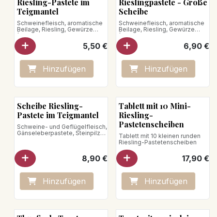
Riesling-Pastete im
Rieslingpastete - Große
Teigmantel
Scheibe
Schweinefleisch, aromatische
Schweinefleisch, aromatische
Beilage, Riesling, Gewürze
Beilage, Riesling, Gewürze
(Basilikum, Cayennepfeffer,
(Basilikum, Cayennepfeffer,
Majoran, Muskatnuss)
Majoran, Muskatnuss)
5,50
€
6,90
€
Hinzufügen
Hinzufügen
Scheibe Riesling-
Tablett mit 10 Mini-
Pastete im Teigmantel
Riesling-
Pastetenscheiben
Schweine- und Geflügelfleisch,
Gänseleberpastete, Steinpilze,
Tablett mit 10 kleinen runden
Aromen, Gewürze,
Riesling-Pastetenscheiben
Portweingelee, Pistazien
8,90
€
17,90
€
Hinzufügen
Hinzufügen