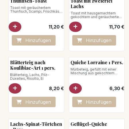
Thunfisch-Toast
Toast mit zweierlei
Lachs
Toast mit geräuchertem
Thunfisch, Scampi, Frischkäse,
Toast mit hausgemachtem
Weißkohl und Mango
gekochtem und geräuchertem
Lachs
11,20
€
11,70
€
Hinzufügen
Hinzufügen
Blätterteig nach
Quiche Lorraine 1 Pers.
Koulibiac-Art 1 pers.
Mürbeteig, gefüllt mit einer
Mischung aus gekochtem
Blätterteig, Lachs, Pilz-
Schinken und Gruyère-Käse
Duxelles, Risotto, Ei
Nettogewicht: 200 g
8,20
€
6,30
€
Auf ein Backblech legen und im
auf 140 °C vorgeheizten Ofen
erhitzen.
10–15 Minuten erhitzen.
Hinzufügen
Hinzufügen
Das Erhitzen in der Mikrowelle
wird nicht empfohlen.
Lachs-Spinat-Törtchen
Geflügel-Quiche