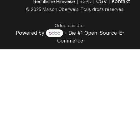
|
|
CGV
|
Kontakt
​Rechtliche Hinweise
RGPD
© 2025 Maison Oberweis. Tous droits réservés.
Odoo
can do.
Powered by
- Die #1
Open-Source-E-
Commerce