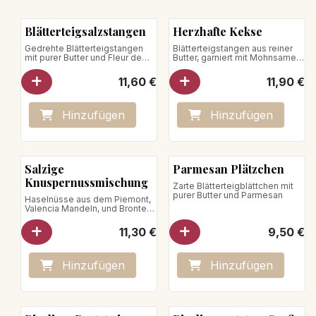
Blätterteigsalzstangen
Herzhafte Kekse
Gedrehte Blätterteigstangen
Blätterteigstangen aus reiner
mit purer Butter und Fleur de
Butter, garniert mit Mohnsamen,
Sel
Sesam, provenzalischen
Kräutern und Gruyère
11,60
€
11,90
€
Hinzufügen
Hinzufügen
Salzige
Parmesan Plätzchen
Knuspernussmischung
Zarte Blätterteigblättchen mit
purer Butter und Parmesan
Haselnüsse aus dem Piemont,
Valencia Mandeln, und Bronte-
Sizilien Pistazien, geröstet und
gesalzen
11,30
€
9,50
€
veganes Produkt
Hinzufügen
Hinzufügen