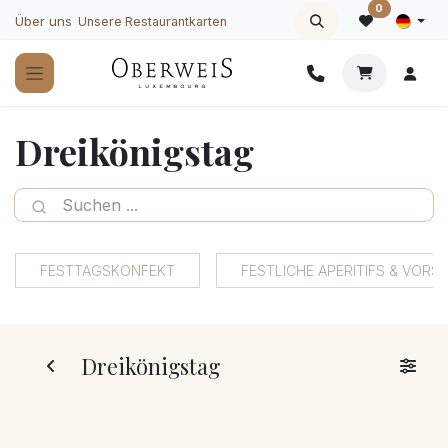
Zum Inhalt springen
0
Über uns
Unsere Restaurantkarten
Dreikönigstag
FESTTAGSKONFEKT
FESTLICHE APERITIFS & VORS
Dreikönigstag