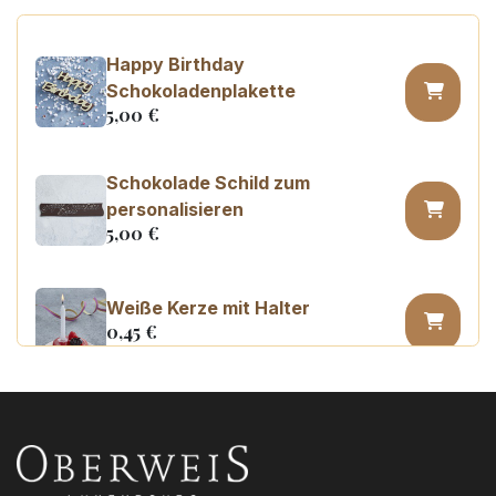
Happy Birthday
Schokoladenplakette
5,00
€
Schokolade Schild zum
personalisieren
5,00
€
Weiße Kerze mit Halter
0,45
€
Kerzenzahl n°0
3,20
€