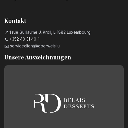
3,20
€
Kerzenzahl n°7
Kontakt
3,20
€
📍 1 rue Guillaume J. Kroll, L-1882 Luxembourg
📞
+352 40 31 40-1
Kerzenzahl n°8
✉️
serviceclient@oberweis.lu
3,20
€
Unsere Auszeichnungen
Kerzenzahl n°9
3,20
€
Geburtstagszahl aus Schokolade
Nummer 0
2,50
€
Geburtstagszahl aus Schokolade