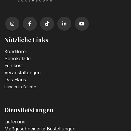
Kerzenzahl n°1
3,20
€
Kerzenzahl n°2
3,20
€
Nützliche Links
Kerzenzahl n°3
Konditorei
3,20
€
Schokolade
Feinkost
Veranstaltungen
Kerzenzahl n°4
Das Haus
3,20
€
Lanceur d'alerte
Kerzenzahl n°5
3,20
€
Dienstleistungen
Lieferung
Kerzenzahl n°6
Maßgeschneiderte Bestellungen