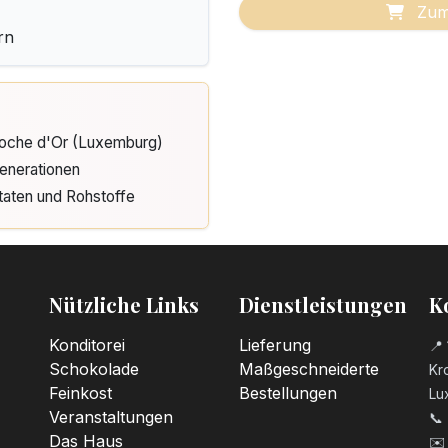
Zum
rn
Cloche d'Or (Luxemburg)
enerationen
taten und Rohstoffe
Nützliche Links
Dienstleistungen
K
Konditorei
Lieferung
📍 
Schokolade
Maßgeschneiderte
Kro
Feinkost
Bestellungen
Lu
Veranstaltungen
📞
Das Haus
✉️