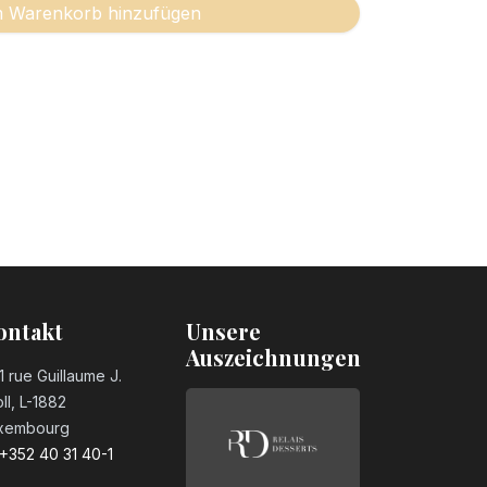
 Warenkorb hinzufügen
ontakt
Unsere
Auszeichnungen
1 rue Guillaume J.
ll, L-1882
xembourg
+352 40 31 40-1