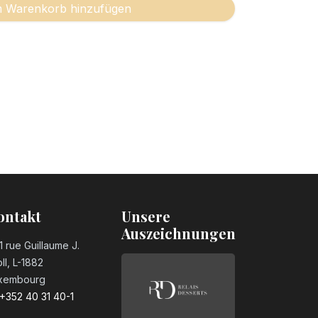
 Warenkorb hinzufügen
ontakt
Unsere
Auszeichnungen
1 rue Guillaume J.
ll, L-1882
xembourg
+352 40 31 40-1