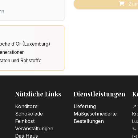
Zum
rn
Cloche d'Or (Luxemburg)
enerationen
taten und Rohstoffe
Nützliche Links
Dienstleistungen
K
Konditorei
Lieferung
📍 
Schokolade
Maßgeschneiderte
Kro
Feinkost
Bestellungen
Lu
Veranstaltungen
📞
Das Haus
✉️