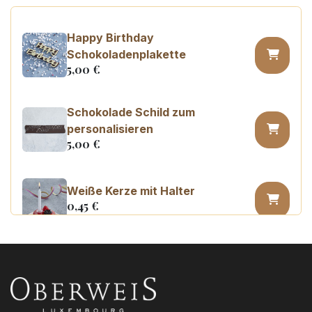
Happy Birthday
Schokoladenplakette
5,00
€
Schokolade Schild zum
personalisieren
5,00
€
Weiße Kerze mit Halter
0,45
€
Kerzenzahl n°0
3,20
€