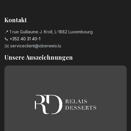
3,20
€
Kerzenzahl n°7
Kontakt
3,20
€
📍 1 rue Guillaume J. Kroll, L-1882 Luxembourg
📞
+352 40 31 40-1
Kerzenzahl n°8
✉️
serviceclient@oberweis.lu
3,20
€
Unsere Auszeichnungen
Kerzenzahl n°9
3,20
€
Geburtstagszahl aus Schokolade
Nummer 0
2,50
€
Geburtstagszahl aus Schokolade