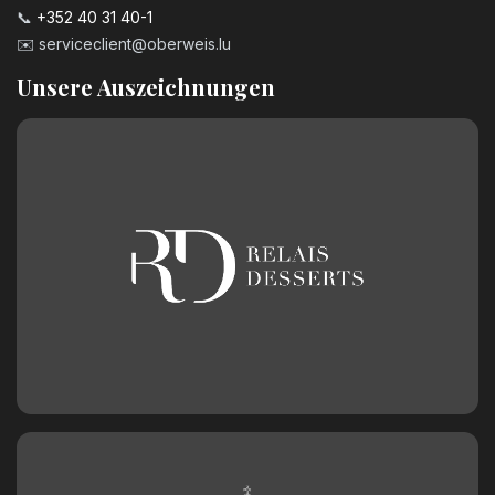
📞
+352 40 31 40-1
Geburtstagszahl aus Schokolade
✉️
serviceclient@oberweis.lu
Nummer 1
Unsere Auszeichnungen
2,50
€
Geburtstagszahl aus Schokolade
Nummer 2
2,50
€
Geburtstagszahl aus Schokolade
Nummer 3
2,50
€
Geburtstagszahl aus Schokolade
Nummer 4
2,50
€