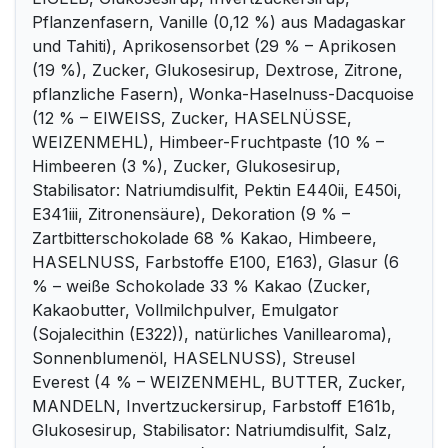
Pflanzenfasern, Vanille (0,12 %) aus Madagaskar
und Tahiti), Aprikosensorbet (29 % – Aprikosen
(19 %), Zucker, Glukosesirup, Dextrose, Zitrone,
pflanzliche Fasern), Wonka-Haselnuss-Dacquoise
(12 % – EIWEISS, Zucker, HASELNÜSSE,
WEIZENMEHL), Himbeer-Fruchtpaste (10 % –
Himbeeren (3 %), Zucker, Glukosesirup,
Stabilisator: Natriumdisulfit, Pektin E440ii, E450i,
E341iii, Zitronensäure), Dekoration (9 % –
Zartbitterschokolade 68 % Kakao, Himbeere,
HASELNUSS, Farbstoffe E100, E163), Glasur (6
% – weiße Schokolade 33 % Kakao (Zucker,
Kakaobutter, Vollmilchpulver, Emulgator
(Sojalecithin (E322)), natürliches Vanillearoma),
Sonnenblumenöl, HASELNUSS), Streusel
Everest (4 % – WEIZENMEHL, BUTTER, Zucker,
MANDELN, Invertzuckersirup, Farbstoff E161b,
Glukosesirup, Stabilisator: Natriumdisulfit, Salz,