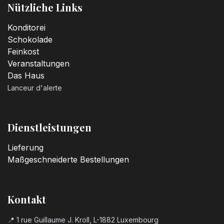
Nützliche Links
Kerzenzahl n°6
3,20
€
Konditorei
Schokolade
Feinkost
Kerzenzahl n°7
Veranstaltungen
3,20
€
Das Haus
Lanceur d'alerte
Kerzenzahl n°8
3,20
€
Dienstleistungen
Kerzenzahl n°9
Lieferung
3,20
€
Maßgeschneiderte Bestellungen
Geburtstagszahl aus Schokolade
Kontakt
Nummer 0
2,50
€
📍 1 rue Guillaume J. Kroll, L-1882 Luxembourg