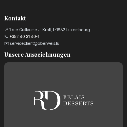
Kerzenzahl n°7
Kontakt
3,20
€
📍 1 rue Guillaume J. Kroll, L-1882 Luxembourg
📞
+352 40 31 40-1
Kerzenzahl n°8
✉️
serviceclient@oberweis.lu
3,20
€
Unsere Auszeichnungen
Kerzenzahl n°9
3,20
€
Geburtstagszahl aus Schokolade
Nummer 0
2,50
€
Geburtstagszahl aus Schokolade
Nummer 1