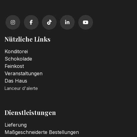
3,20
€
Kerzenzahl n°2
3,20
€
Nützliche Links
Kerzenzahl n°3
Konditorei
3,20
€
Schokolade
Feinkost
Veranstaltungen
Kerzenzahl n°4
Das Haus
3,20
€
Lanceur d'alerte
Kerzenzahl n°5
3,20
€
Dienstleistungen
Lieferung
Kerzenzahl n°6
Maßgeschneiderte Bestellungen
3,20
€