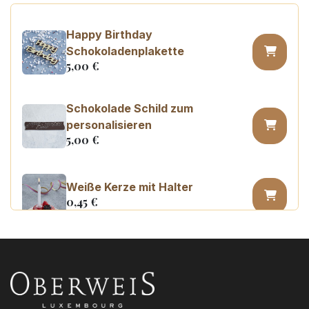
Happy Birthday
Schokoladenplakette
5,00
€
Schokolade Schild zum
personalisieren
5,00
€
Weiße Kerze mit Halter
0,45
€
Kerzenzahl n°0
3,20
€
Kerzenzahl n°1