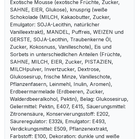
Exotische Mousse (exotische Früchte, Zucker,
SAHNE, EIER, Glukose), knusprig (weiße
Schokolade (MILCH, Kakaobutter, Zucker,
Emulgator: SOJA-Lecithin, natürlicher
Vanilleextrakt), MANDEL, Puffreis, WEIZEN und
GERSTE, SOJA-Lecithin, Traubenkerne Öl,
Zucker, Kokosnuss, Vanilleschote), Eis und
Sorbets in unterschiedlichen Anteilen (Früchte,
SAHNE, MILCH, EIER, Zucker, PISTAZIEN,
MILCHpulver, Invertzucker, Dextrose,
Glukosesirup, frische Minze, Vanilleschote,
Pflanzenfasern, Leinmehl, Inulin, Aromen),
Erdbeermarmelade (Erdbeeren, Zucker,
Walderdbeeralkohol, Pektin), Belag: Glukosesirup,
Geliermittel: Pektin, E407, E415, Säuerungsmittel:
Zitronensäure, Konservierungsstoff: E202,
Säureregulator: E332ii, Emulgator: E493,
Verdickungsmittel: E509, Pflanzenextrakt,
Farbstoff: E100, Dekoration: dunkle und weiße