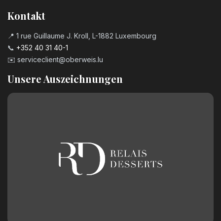
Kerzenzahl n°7
Kontakt
3,20
€
📍 1 rue Guillaume J. Kroll, L-1882 Luxembourg
📞
+352 40 31 40-1
Kerzenzahl n°8
✉️
serviceclient@oberweis.lu
3,20
€
Unsere Auszeichnungen
Kerzenzahl n°9
3,20
€
Geburtstagszahl aus Schokolade
Nummer 0
2,50
€
Geburtstagszahl aus Schokolade
Nummer 1
2,50
€