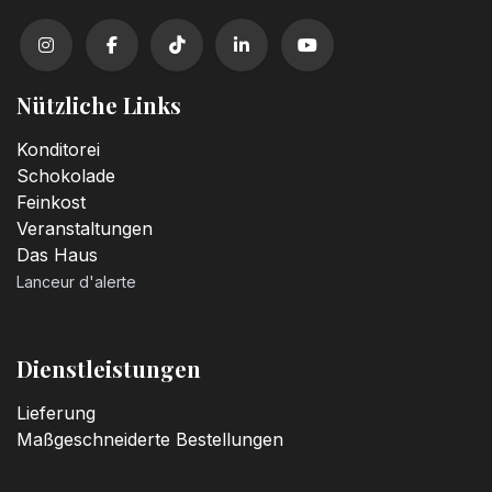
Kerzenzahl n°2
3,20
€
Nützliche Links
Kerzenzahl n°3
Konditorei
3,20
€
Schokolade
Feinkost
Veranstaltungen
Kerzenzahl n°4
Das Haus
3,20
€
Lanceur d'alerte
Kerzenzahl n°5
3,20
€
Dienstleistungen
Lieferung
Kerzenzahl n°6
Maßgeschneiderte Bestellungen
3,20
€