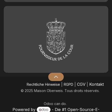
Geburtstagszahl aus Schokolade
Nummer 2
2,50
€
Geburtstagszahl aus Schokolade
Nummer 3
2,50
€
Geburtstagszahl aus Schokolade
Nummer 4
2,50
€
|
|
CGV
|
Kontakt
​Rechtliche Hinweise
RGPD
© 2025 Maison Oberweis. Tous droits réservés.
Geburtstagszahl aus Schokolade
Nummer 5
2,50
€
Odoo
can do.
Powered by
- Die #1
Open-Source-E-