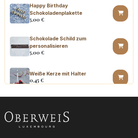
Happy Birthday
Schokoladenplakette
5,00
€
Schokolade Schild zum
personalisieren
5,00
€
Weiße Kerze mit Halter
0,45
€
Kerzenzahl n°0
3,20
€
Kerzenzahl n°1
3,20
€