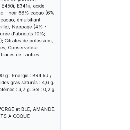
Bougie chiffre 
E450i, E341iii, acide
3,20
€
cao - noir 68% cacao (6%
 cacao, émulsifiant
anille), Nappage (4% -
Bougie chiffre n
urée d'abricots 10%;
3,20
€
0); Citrates de potassium,
nes, Conservateur :
traces de : autres
Bougie chiffre 
3,20
€
0 g : Energie : 894 kJ /
Bougie chiffre 
ides gras saturés : 4,6 g.
3,20
€
téines : 3,7 g. Sel : 0,2 g
Bougie chiffre n
'ORGE et BLE, AMANDE.
3,20
€
RUITS A COQUE
Bougie chiffre 