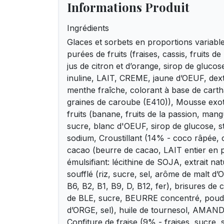
Informations Produit
Ingrédients
Glaces et sorbets en proportions variabl
purées de fruits (fraises, cassis, fruits d
jus de citron et d’orange, sirop de glucose
inuline, LAIT, CREME, jaune d’OEUF, dext
menthe fraîche, colorant à base de cartha
graines de caroube (E410)), Mousse exo
fruits (banane, fruits de la passion, man
sucre, blanc d'OEUF, sirop de glucose, st
sodium, Croustillant (14% - coco râpée,
cacao (beurre de cacao, LAIT entier en 
émulsifiant: lécithine de SOJA, extrait natu
soufflé (riz, sucre, sel, arôme de malt d
B6, B2, B1, B9, D, B12, fer), brisures de 
de BLE, sucre, BEURRE concentré, poud
d’ORGE, sel), huile de tournesol, AMANDE
Confiture de fraise (9% - fraises, sucre, 