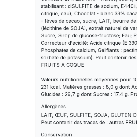
stabilisant : diSULFITE de sodium, E440ii, 
citrique, eau), Chocolat - blanc 33% ca
- fèves de cacao, sucre, LAIT, beurre de
(lécithine de SOJA), extrait naturel de v
Sucre, Sirop de glucose-fructose; Eau; P
Correcteur d'acidité: Acide citrique (E 33
Phosphates de calcium, Gélifiants : pecti
sorbate de potassium). Peut contenir des 
FRUITS A COQUE
Valeurs nutritionnelles moyennes pour 10
231 kcal. Matières grasses : 8,0 g dont Ac
Glucides : 29,7 g dont Sucres : 17,4 g. Pro
Allergènes
LAIT, ŒUF, SULFITE, SOJA, GLUTEN D
Peut contenir des traces de : autres F
Conservation :