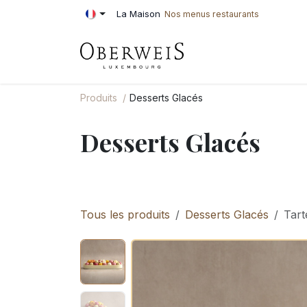
Se rendre au contenu
La Maison
Nos menus restaurants
PÂTISSERIE
BOU
Produits
Desserts Glacés
Desserts Glacés
Tous les produits
Desserts Glacés
Tart