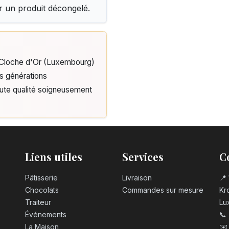
r un produit décongelé.
3,20
€
Bougie chiffre 
3,20
€
e Cloche d'Or (Luxembourg)
is générations
Bougie chiffre 
aute qualité soigneusement
3,20
€
Bougie chiffre 
3,20
€
Liens utiles
Services
C
Bougie chiffre 
Pâtisserie
Livraison
📍 
3,20
€
Chocolats
Commandes sur mesure
Kro
Traiteur
Lu
Chiffre en choc
Événements
📞
2,50
€
La Maison
✉️