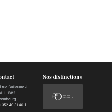
n°6
n°7
n°8
ontact
Nos distinctions
n°9
1 rue Guillaume J.
ll, L-1882
xembourg
olat n°0
+352 40 31 40-1