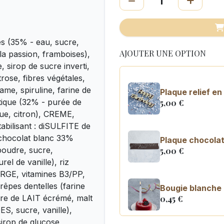
es (35% - eau, sucre,
AJOUTER UNE OPTION
e la passion, framboises),
, sirop de sucre inverti,
rose, fibres végétales,
me, spiruline, farine de
Plaque relief e
tique (32% - purée de
5,00
€
gue, citron), CREME,
abilisant : diSULFITE de
 chocolat blanc 33%
Plaque chocolat
poudre, sucre,
5,00
€
rel de vanille), riz
’ORGE, vitamines B3/PP,
crêpes dentelles (farine
Bougie blanche
re de LAIT écrémé, malt
0,45
€
S, sucre, vanille),
sirop de glucose,