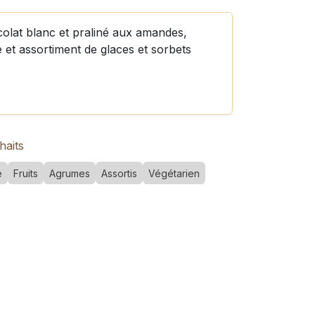
colat blanc et praliné aux amandes,
 et assortiment de glaces et sorbets
haits
e
Fruits
Agrumes
Assortis
Végétarien