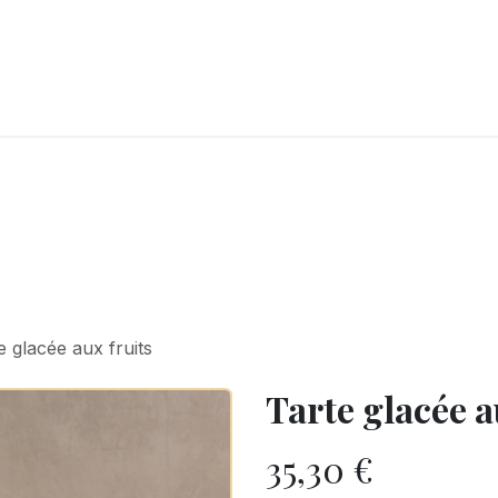
LANGERIE
GLACES
CONFISERIE
TRAITEUR
ENTREPRISES
B
e glacée aux fruits
Tarte glacée a
35,30
€