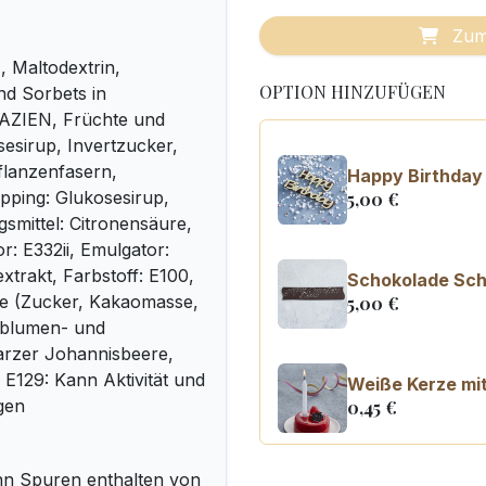
Zum
 Maltodextrin,
OPTION HINZUFÜGEN
nd Sorbets in
TAZIEN, Früchte und
esirup, Invertzucker,
flanzenfasern,
Happy Birthday
pping: Glukosesirup,
5,00
€
gsmittel: Citronensäure,
r: E332ii, Emulgator:
xtrakt, Farbstoff: E100,
Schokolade Schi
de (Zucker, Kakaomasse,
5,00
€
nblumen- und
warzer Johannisbeere,
f E129: Kann Aktivität und
Weiße Kerze mit
gen
0,45
€
n Spuren enthalten von
Kerzenzahl n°0