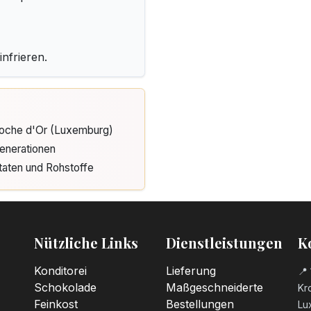
3,20
€
Kerzenzahl n°1
nfrieren.
3,20
€
Kerzenzahl n°2
3,20
€
Cloche d'Or (Luxemburg)
enerationen
taten und Rohstoffe
Kerzenzahl n°3
3,20
€
Kerzenzahl n°4
Nützliche Links
Dienstleistungen
K
3,20
€
Konditorei
Lieferung
📍 
Schokolade
Maßgeschneiderte
Kro
Kerzenzahl n°5
Feinkost
Bestellungen
Lu
3,20
€