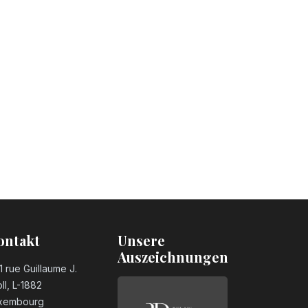
ontakt
Unsere
Auszeichnungen
1 rue Guillaume J.
ll, L-1882
xembourg