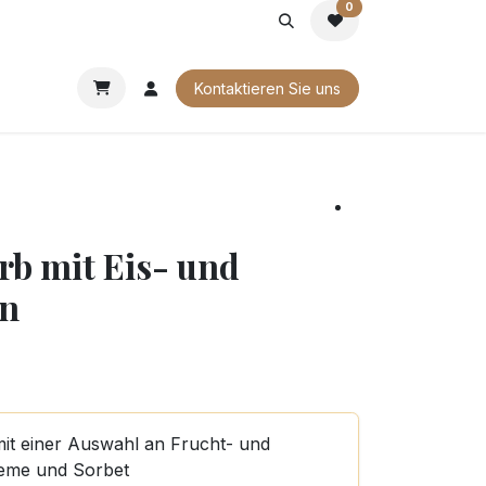
0
G
FIRMENGESCHENKE
UNSERE BROSCHÜREN
Kontaktieren Sie uns
b mit Eis- und
en
mit einer Auswahl an Frucht- und
eme und Sorbet