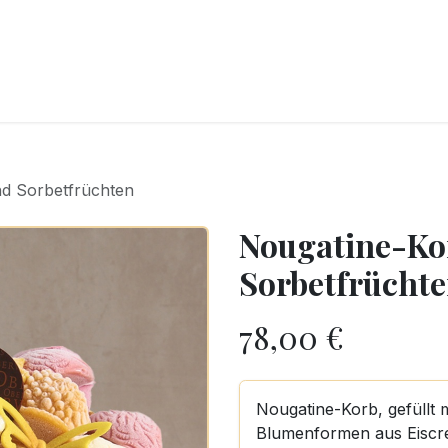
CKEREI
SPEISEEIS
SCHOKOLADE & SÜSSE FREUDEN
SNACKIN
nd Sorbetfrüchten
Nougatine-Kor
Sorbetfrücht
78,00
€
Nougatine-Korb, gefüllt 
Blumenformen aus Eiscr