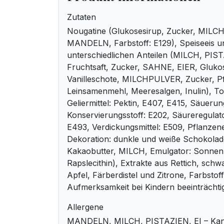
Zutaten
Nougatine (Glukosesirup, Zucker, MILCH,
MANDELN, Farbstoff: E129), Speiseeis u
unterschiedlichen Anteilen (MILCH, PIS
Fruchtsaft, Zucker, SAHNE, EIER, Glukos
Vanilleschote, MILCHPULVER, Zucker, P
Leinsamenmehl, Meeresalgen, Inulin), To
Geliermittel: Pektin, E407, E415, Säuerun
Konservierungsstoff: E202, Säureregulato
E493, Verdickungsmittel: E509, Pflanzene
Dekoration: dunkle und weiße Schokola
Kakaobutter, MILCH, Emulgator: Sonne
Rapslecithin), Extrakte aus Rettich, sch
Apfel, Färberdistel und Zitrone, Farbstof
Aufmerksamkeit bei Kindern beeinträchti
Allergene
MANDELN, MILCH, PISTAZIEN, EI – Kan