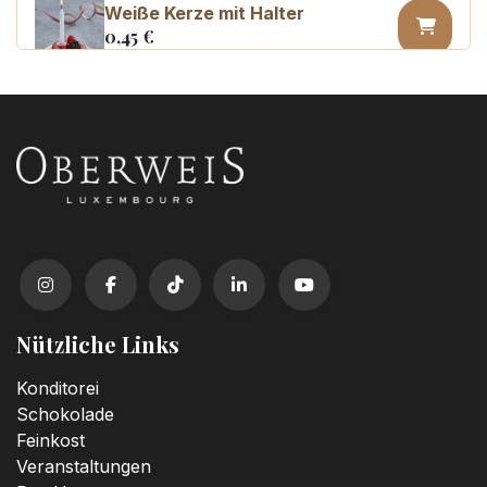
Weiße Kerze mit Halter
0,45
€
Kerzenzahl n°0
3,20
€
Kerzenzahl n°1
3,20
€
Kerzenzahl n°2
3,20
€
Nützliche Links
Kerzenzahl n°3
Konditorei
3,20
€
Schokolade
Feinkost
Veranstaltungen
Kerzenzahl n°4