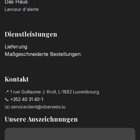
Das Haus
3,20
€
Lanceur d'alerte
Kerzenzahl n°5
3,20
€
Dienstleistungen
Lieferung
Kerzenzahl n°6
Maßgeschneiderte Bestellungen
3,20
€
Kerzenzahl n°7
Kontakt
3,20
€
📍 1 rue Guillaume J. Kroll, L-1882 Luxembourg
📞
+352 40 31 40-1
Kerzenzahl n°8
✉️
serviceclient@oberweis.lu
3,20
€
Unsere Auszeichnungen
Kerzenzahl n°9
3,20
€