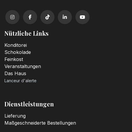
3,20
€
Kerzenzahl n°2
3,20
€
Nützliche Links
Kerzenzahl n°3
Konditorei
3,20
€
Schokolade
Feinkost
Veranstaltungen
Kerzenzahl n°4
Das Haus
3,20
€
Lanceur d'alerte
Kerzenzahl n°5
3,20
€
Dienstleistungen
Lieferung
Kerzenzahl n°6
Maßgeschneiderte Bestellungen
3,20
€