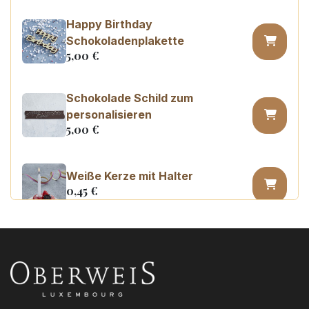
Happy Birthday
Schokoladenplakette
5,00
€
Schokolade Schild zum
personalisieren
5,00
€
Weiße Kerze mit Halter
0,45
€
Kerzenzahl n°0
3,20
€
Kerzenzahl n°1