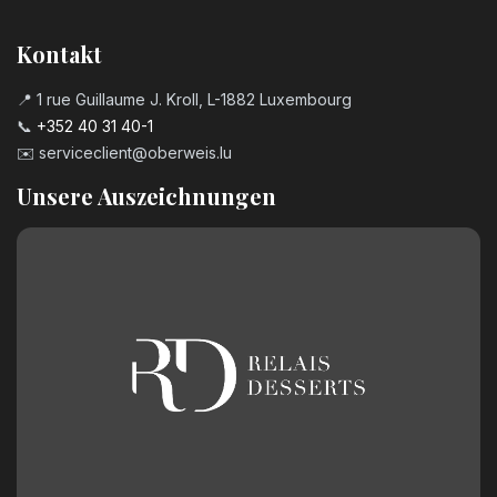
Kerzenzahl n°7
Kontakt
3,20
€
📍 1 rue Guillaume J. Kroll, L-1882 Luxembourg
📞
+352 40 31 40-1
Kerzenzahl n°8
✉️
serviceclient@oberweis.lu
3,20
€
Unsere Auszeichnungen
Kerzenzahl n°9
3,20
€
Geburtstagszahl aus Schokolade
Nummer 0
2,50
€
Geburtstagszahl aus Schokolade
Nummer 1