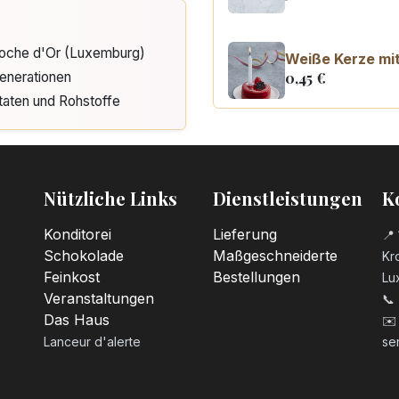
Cloche d'Or (Luxemburg)
Weiße Kerze mit
0,45
€
enerationen
taten und Rohstoffe
Kerzenzahl n°0
3,20
€
Nützliche Links
Dienstleistungen
K
Kerzenzahl n°1
3,20
€
Konditorei
Lieferung
📍 
Schokolade
Maßgeschneiderte
Kro
Feinkost
Bestellungen
Lu
Kerzenzahl n°2
Veranstaltungen
📞
3,20
€
Das Haus
✉️
Lanceur d'alerte
se
Kerzenzahl n°3
3,20
€