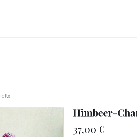
CKEREI
SPEISEEIS
SCHOKOLADE & SÜSSE FREUDEN
SNACKIN
lotte
Himbeer-Char
37,00
€