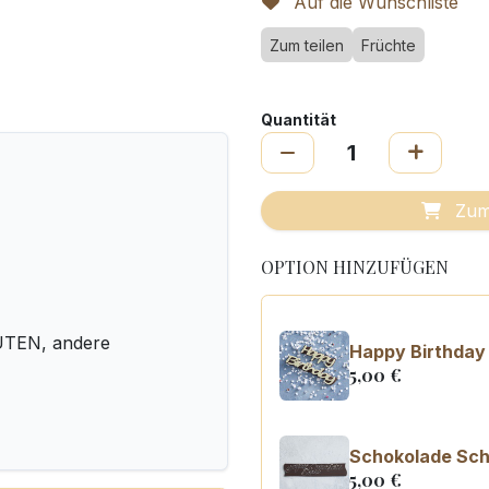
Auf die Wunschliste
Zum teilen
Früchte
Quantität
Zum
OPTION HINZUFÜGEN
UTEN, andere
Happy Birthday
5,00
€
Schokolade Schi
5,00
€