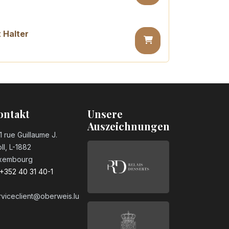
 Halter
ontakt
Unsere
Auszeichnungen
1 rue Guillaume J.
ll, L-1882
xembourg
+352 40 31 40-1
rviceclient@oberweis.lu