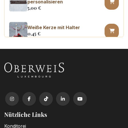
personalisieren
5,00
€
Weiße Kerze mit Halter
0,45
€
Kerzenzahl n°0
3,20
€
Kerzenzahl n°1
3,20
€
Kerzenzahl n°2
3,20
€
Nützliche Links
Kerzenzahl n°3
Konditorei