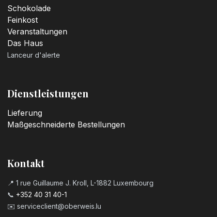
3,20
€
Schokolade
Feinkost
Veranstaltungen
Kerzenzahl n°4
Das Haus
3,20
€
Lanceur d'alerte
Kerzenzahl n°5
3,20
€
Dienstleistungen
Lieferung
Kerzenzahl n°6
Maßgeschneiderte Bestellungen
3,20
€
Kerzenzahl n°7
Kontakt
3,20
€
📍 1 rue Guillaume J. Kroll, L-1882 Luxembourg
📞
+352 40 31 40-1
Kerzenzahl n°8
✉️
serviceclient@oberweis.lu
3,20
€