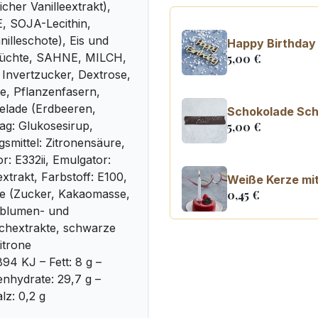
cher Vanilleextrakt),
 SOJA-Lecithin,
illeschote), Eis und
Happy Birthday
(Früchte, SAHNE, MILCH,
5,00
€
Invertzucker, Dextrose,
te, Pflanzenfasern,
elade (Erdbeeren,
Schokolade Schi
ag: Glukosesirup,
5,00
€
gsmittel: Zitronensäure,
r: E332ii, Emulgator:
xtrakt, Farbstoff: E100,
Weiße Kerze mit
de (Zucker, Kakaomasse,
0,45
€
nblumen- und
tichextrakte, schwarze
Kerzenzahl n°0
itrone
3,20
€
894 KJ – Fett: 8 g –
enhydrate: 29,7 g –
lz: 0,2 g
Kerzenzahl n°1