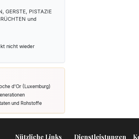
3,20
€
N, GERSTE, PISTAZIE
NFRÜCHTEN und
Kerzenzahl n°2
3,20
€
kt nicht wieder
Kerzenzahl n°3
3,20
€
Kerzenzahl n°4
3,20
€
Cloche d'Or (Luxemburg)
enerationen
Kerzenzahl n°5
taten und Rohstoffe
3,20
€
Kerzenzahl n°6
3,20
€
Nützliche Links
Dienstleistungen
K