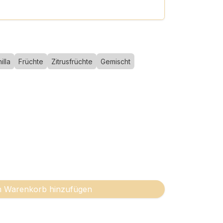
illa
Früchte
Zitrusfrüchte
Gemischt
 Warenkorb hinzufügen