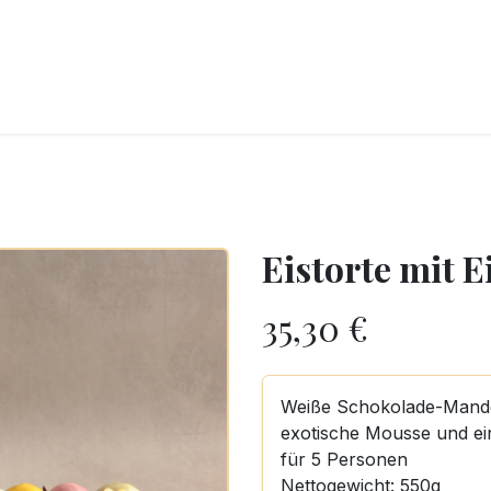
CKEREI
SPEISEEIS
SCHOKOLADE & SÜSSE FREUDEN
SNACKIN
Eistorte mit E
35,30
€
Weiße Schokolade-Mandel
exotische Mousse und ei
für 5 Personen
Nettogewicht: 550g