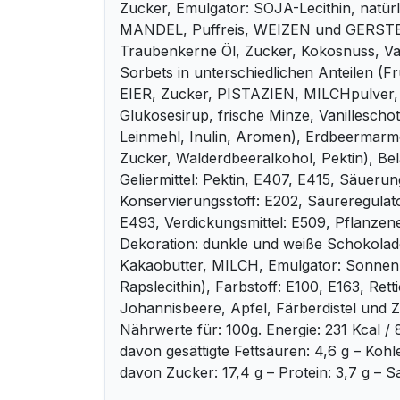
Zucker, Emulgator: SOJA-Lecithin, natürli
MANDEL, Puffreis, WEIZEN und GERSTE,
Traubenkerne Öl, Zucker, Kokosnuss, Van
Sorbets in unterschiedlichen Anteilen 
EIER, Zucker, PISTAZIEN, MILCHpulver, 
Glukosesirup, frische Minze, Vanillescho
Leinmehl, Inulin, Aromen), Erdbeermarm
Zucker, Walderdbeeralkohol, Pektin), Bel
Geliermittel: Pektin, E407, E415, Säuerun
Konservierungsstoff: E202, Säureregulato
E493, Verdickungsmittel: E509, Pflanzene
Dekoration: dunkle und weiße Schokola
Kakaobutter, MILCH, Emulgator: Sonne
Rapslecithin), Farbstoff: E100, E163, Ret
Johannisbeere, Apfel, Färberdistel und Z
Nährwerte für: 100g. Energie: 231 Kcal / 
davon gesättigte Fettsäuren: 4,6 g – Kohl
davon Zucker: 17,4 g – Protein: 3,7 g – Sa