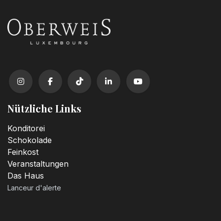
Kerzenzahl n°1
3,20
€
Kerzenzahl n°2
3,20
€
Kerzenzahl n°3
3,20
€
Nützliche Links
Kerzenzahl n°4
Konditorei
3,20
€
Schokolade
Feinkost
Veranstaltungen
Kerzenzahl n°5
Das Haus
3,20
€
Lanceur d'alerte
Kerzenzahl n°6