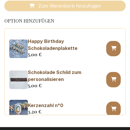
Zum Warenkorb hinzufügen
OPTION HINZUFÜGEN
Happy Birthday
Schokoladenplakette
5,00
€
Schokolade Schild zum
personalisieren
5,00
€
Kerzenzahl n°0
3,20
€