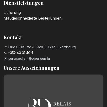
3,20
€
Dienstleistungen
Lieferung
Kerzenzahl n°7
Maßgeschneiderte Bestellungen
3,20
€
Kerzenzahl n°8
Kontakt
3,20
€
📍 1 rue Guillaume J. Kroll, L-1882 Luxembourg
📞
+352 40 31 40-1
Kerzenzahl n°9
✉️
serviceclient@oberweis.lu
3,20
€
Unsere Auszeichnungen
Geburtstagszahl aus Schokolade
Nummer 0
2,50
€
Geburtstagszahl aus Schokolade