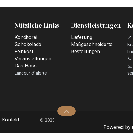
Kerzenzahl n°1
3,20
€
Nützliche Links
Dienstleistungen
K
Kerzenzahl n°2
3,20
€
Konditorei
Lieferung
📍 
Schokolade
Maßgeschneiderte
Kro
Feinkost
Bestellungen
Lu
Kerzenzahl n°3
Veranstaltungen
📞
3,20
€
Das Haus
✉️
Lanceur d'alerte
se
Kerzenzahl n°4
3,20
€
Kerzenzahl n°5
3,20
€
|
Kontakt
© 2025
Powered by
Kerzenzahl n°6