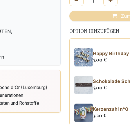
Zum
OPTION HINZUFÜGEN
LUTEN,
Happy Birthday
rn
5,00
€
Schokolade Schi
5,00
€
Cloche d'Or (Luxemburg)
enerationen
taten und Rohstoffe
Kerzenzahl n°0
3,20
€