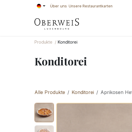
Zum Inhalt springen
Über uns
Unsere Restaurantkarten
KONDITOREI
BÄ
Produkte
Konditorei
Konditorei
Alle Produkte
Konditorei
Aprikosen Hef