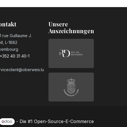
ontakt
Unsere
Auszeichnungen
1 rue Guillaume J.
ll, L-1882
xembourg
+352 40 31 40-1
rviceclient@oberweis.lu
- Die #1
Open-Source-E-Commerce