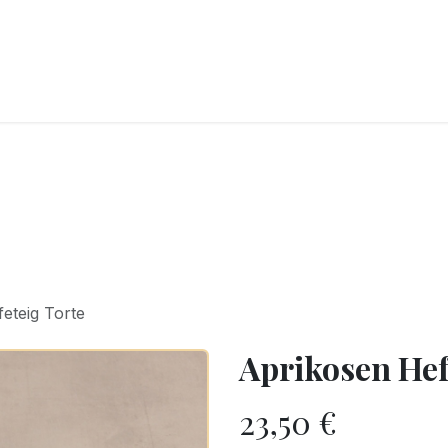
CKEREI
SPEISEEIS
SCHOKOLADE & SÜSSE FREUDEN
SNACKIN
eteig Torte
Aprikosen Hef
23,50
€