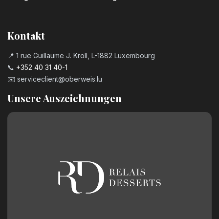
3,20
€
Kerzenzahl n°8
Kontakt
3,20
€
📍 1 rue Guillaume J. Kroll, L-1882 Luxembourg
📞
+352 40 31 40-1
Kerzenzahl n°9
✉️
serviceclient@oberweis.lu
3,20
€
Unsere Auszeichnungen
Geburtstagszahl aus Schokolade
Nummer 0
2,50
€
Geburtstagszahl aus Schokolade
Nummer 1
2,50
€