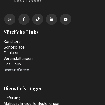
Kerzenzahl n°2
3,20
€
Kerzenzahl n°3
3,20
€
Nützliche Links
Kerzenzahl n°4
Konditorei
3,20
€
Schokolade
Feinkost
Veranstaltungen
Kerzenzahl n°5
Das Haus
3,20
€
Lanceur d'alerte
Kerzenzahl n°6
3,20
€
Dienstleistungen
Lieferung
Kerzenzahl n°7
Maßgeschneiderte Bestellungen