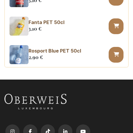
3,10
€
Fanta PET 50cl
3,10
€
Rosport Blue PET 50cl
2,90
€
Coca Cola zero PET 50cl
3,10
€