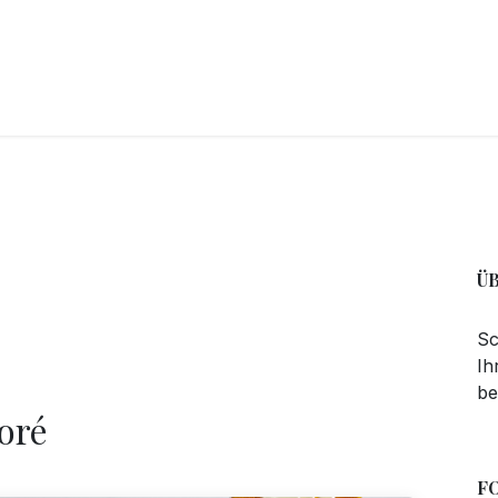
CKEREI
SPEISEEIS
SCHOKOLADE & SÜSSE FREUDEN
SNACKIN
Ü
Sc
Ih
be
oré
F