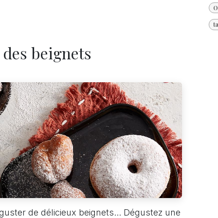
O
t
e des beignets
guster de délicieux beignets... Dégustez une