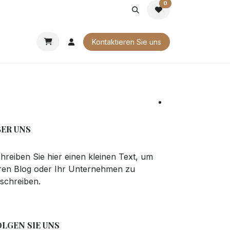
0
G
FIRMENGESCHENKE
UNSERE BROSCHÜREN
Kontaktieren Sie uns
BER UNS
hreiben Sie hier einen kleinen Text, um
ren Blog oder Ihr Unternehmen zu
schreiben.
OLGEN SIE UNS