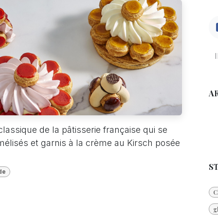
A
assique de la pâtisserie française qui se
lisés et garnis à la crème au Kirsch posée
S
de
C
g