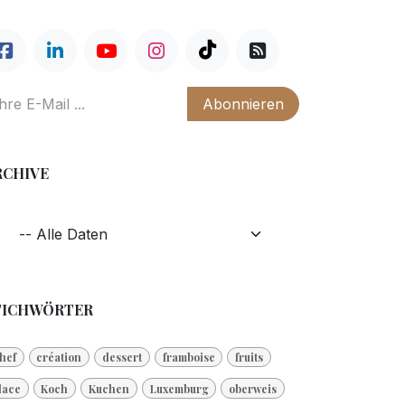
Abonnieren
RCHIVE
TICHWÖRTER
hef
création
dessert
framboise
fruits
lace
Koch
Kuchen
Luxemburg
oberweis