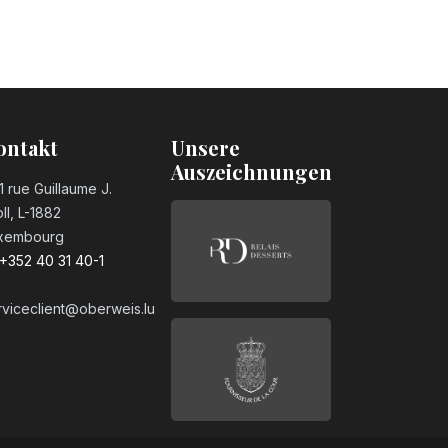
ontakt
Unsere
Auszeichnungen
1 rue Guillaume J.
ll, L-1882
xembourg
+352 40 31 40-1
rviceclient@oberweis.lu