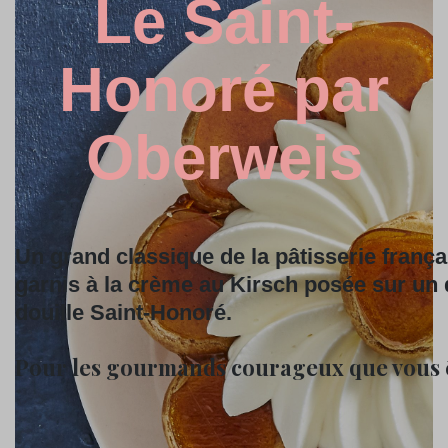
Le Saint-
Honoré par
Oberweis
Un grand
classique de la pâtisserie frança
garnis à la crème au Kirsch posée sur un di
douille Saint-Honoré.
Pour les gourmands courageux que vous êt