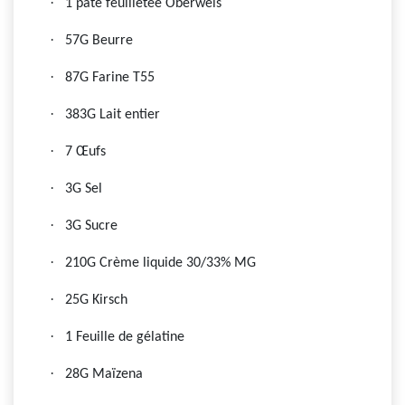
·
1 pâte feuilletée Oberweis
·
57G Beurre
·
87G Farine T55
·
383G Lait entier
·
7 Œufs
·
3G Sel
·
3G Sucre
·
210G Crème liquide 30/33% MG
·
25G Kirsch
·
1 Feuille de gélatine
·
28G Maïzena