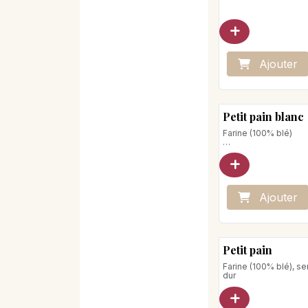
Poids net : 350g
Ajo
ute
r
Petit pain blanc
Farine (100% blé)
Poids net : 105 g
Stocker à l'abri de la
l'humidité
Ajo
ute
r
Petit pain
Farine (100% blé), s
dur