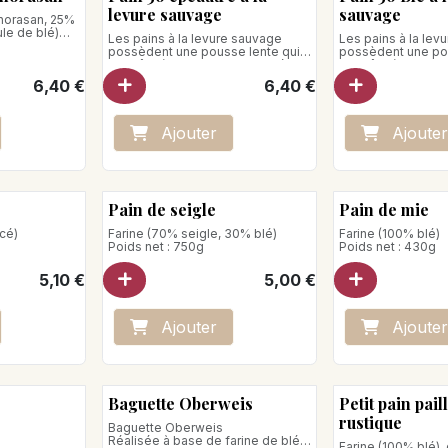
levure sauvage
sauvage
khorasan, 25%
le de blé)
Les pains à la levure sauvage
Les pains à la lev
possèdent une pousse lente qui
possèdent une pou
se prête à un levage prolongé de
se prête à un lev
36 heures.
36 heures. Farine
6,40
€
6,40
€
Poids net : 740g
Poids net : 750g
Ajo
ute
r
Ajo
ute
r
Pain de seigle
Pain de mie
ncé)
Farine (70% seigle, 30% blé)
Farine (100% blé)
Poids net : 750g
Poids net : 430g
5,10
€
5,00
€
Ajo
ute
r
Ajo
ute
r
Baguette Oberweis
Petit pain pail
rustique
Baguette Oberweis
Réalisée à base de farine de blé
Farine (100% blé),