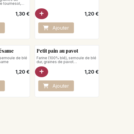
Poids net : 110g
e tournesol,
cons d'avoine
Stocker à l'abri de la chaleur et de
1,30
€
1,20
€
l'humidité
Ajo
ute
r
sésame
Petit pain au pavot
 semoule de blé
Farine (100% blé), semoule de blé
ésame
dur, graines de pavot
Poids net : 75 g
1,20
€
1,20
€
Ajo
ute
r