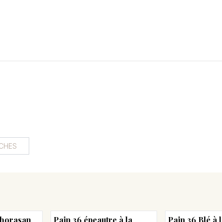
LANGERIE
GLACES
CONFISERIE
TRAITEUR
ENTREPRISES
B
CHES
Khorasan
Pain 36 épeautre à la
Pain 36 Blé à 