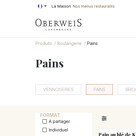
Se rendre au contenu
La Maison
Nos menus restaurants
PÂTISSERIE
BOU
Produits
Boulangerie
Pains
Pains
VIENNOISERIES
PAINS
BRIO
FORMAT
A partager
Individuel
Pain au blé de 