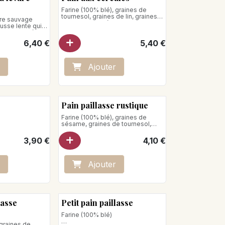
Farine (100% blé), graines de
tournesol, graines de lin, graines
ure sauvage
de tournesol, sésame
sse lente qui
Poids net : 550g
age prolongé de
(100%blé)
6,40
€
5,40
€
Ajo
ute
r
Pain paillasse rustique
Farine (100% blé), graines de
sésame, graines de tournesol,
graines de lin, flocons d'avoine
Poids net : 450 g
3,90
€
4,10
€
Ajo
ute
r
lasse
Petit pain paillasse
Farine (100% blé)
 graines de