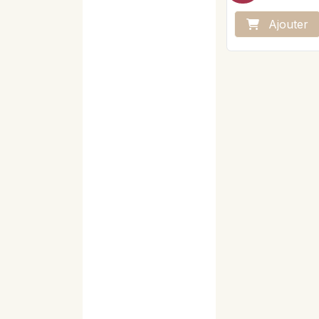
Ajo
ute
r