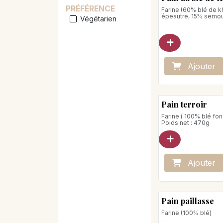
PRÉFÉRENCE
Farine (60% blé de 
épeautre, 15% semou
Végétarien
Poids net : 640 g
Ajo
ute
r
Pain terroir
Farine ( 100% blé fo
Poids net : 470g
Ajo
ute
r
Pain paillasse
Farine (100% blé)