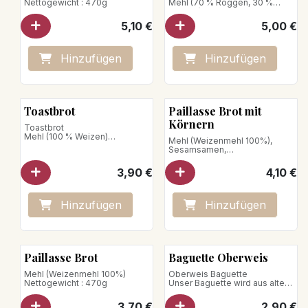
Nettogewicht : 470g
Mehl (70 % Roggen, 30 %
Weizen)
5,10
€
5,00
€
Nettogewicht : 750g
Hinzufügen
Hinzufügen
Toastbrot
Paillasse Brot mit
Körnern
Toastbrot
Mehl (100 % Weizen)
Mehl (Weizenmehl 100%),
Nettogewicht: 430g
Sesamsamen,
Sonnenblumensamen,
Leinsamen, Haferflocken
3,90
€
4,10
€
Nettogewicht : 470 g
Hinzufügen
Hinzufügen
Paillasse Brot
Baguette Oberweis
Mehl (Weizenmehl 100%)
Oberweis Baguette
Nettogewicht : 470g
Unser Baguette wird aus altem
Weizenmehl* hergestellt und
von unseren
3,70
€
2,90
€