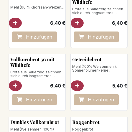
Wildhefe
Mehl (60 % Khorasan-Weizen,
Brote aus Sauerteig zeichnen
25 % Dinkel, 15 % Weizengrieß)
sich durch langsameres
Nettogewicht: 640g
Aufgehen aus; dadurch kann
der Teig 36 Stunden lang
6,40
€
6,40
€
gehen. Mehl (100 % Weizen)
Nettogewicht: 740g
Hinzufügen
Hinzufügen
Vollkornbrot 36 mit
Getreidebrot
Wildhefe
Mehl (100% Weizenmehl),
Sonnenblumenkerne,
Brote aus Sauerteig zeichnen
Leinsamen, Sesam
sich durch langsameres
Nettogewicht: 550g
Aufgehen aus; dadurch kann
der Teig 36 Stunden lang
6,40
€
5,40
€
gehen. Mehl (100 % Weizen)
Nettogewicht : 750 g
Hinzufügen
Hinzufügen
Dunkles Vollkornbrot
Roggenbrot
Mehl (Weizenmehl 100%)
Roggenbrot