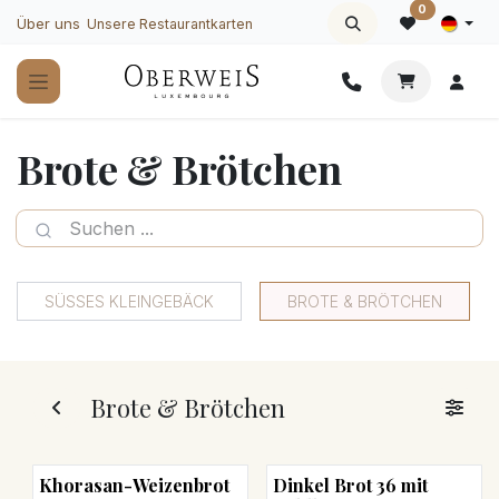
Zum Inhalt springen
0
Über uns
Unsere Restaurantkarten
Brote & Brötchen
SÜSSES KLEINGEBÄCK
BROTE & BRÖTCHEN
Brote & Brötchen
Khorasan-Weizenbrot
Dinkel Brot 36 mit