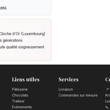
dité.
e Cloche d'Or (Luxembourg)
is générations
aute qualité soigneusement
Liens utiles
Services
C
Pâtisserie
Livraison
📍 
Chocolats
Commandes sur mesure
Kro
Traiteur
Lu
Événements
📞