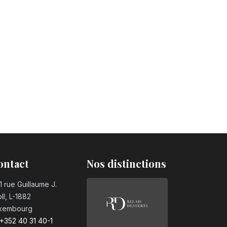
ontact
Nos distinctions
1 rue Guillaume J.
ll, L-1882
xembourg
+352 40 31 40-1