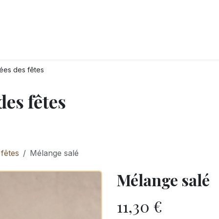
LANGERIE
GLACES
CONFISERIE
TRAITEUR
ENTREPRISES
B
rées des fêtes
des fêtes
 fêtes
Mélange salé
Mélange salé
11,30
€