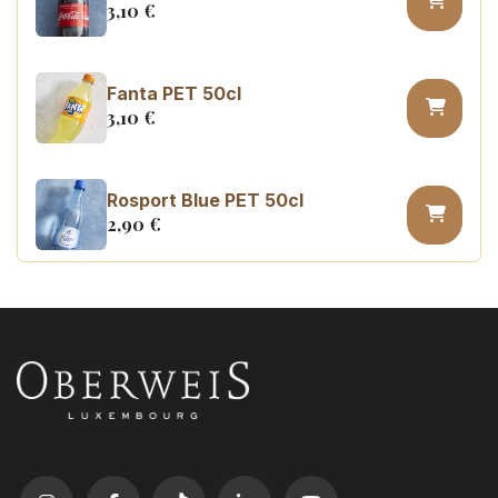
3,10
€
Fanta PET 50cl
3,10
€
Rosport Blue PET 50cl
2,90
€
Coca Cola zero sugar PET 50cl
3,10
€