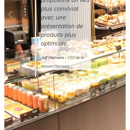
plus convivial
avec une
Précédent
Suiv
présentation de
produits plus
optimisée.
Jeff
Oberweis
• CEO de la
Maison Oberweis