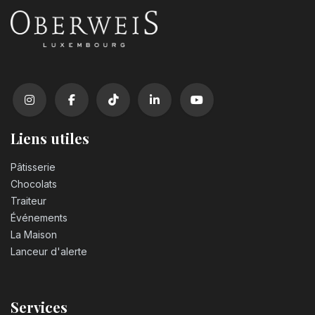
3,20
€
Bougie chiffre n°1
3,20
€
Bougie chiffre n°2
3,20
€
Liens utiles
Pâtisserie
Bougie chiffre n°3
Chocolats
3,20
€
Traiteur
Événements
Bougie chiffre n°4
La Maison
3,20
€
Lanceur d'alerte
Bougie chiffre n°5
Services
3,20
€