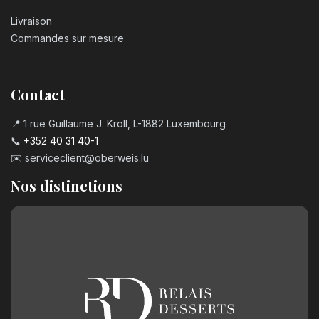
Livraison
Bougie chiffre n°6
Commandes sur mesure
3,20
€
Contact
Bougie chiffre n°7
3,20
€
📍 1 rue Guillaume J. Kroll, L-1882 Luxembourg
📞
+352 40 31 40-1
✉️
serviceclient@oberweis.lu
Bougie chiffre n°8
3,20
€
Nos distinctions
Bougie chiffre n°9
3,20
€
Chiffre en chocolat n°0
2,50
€