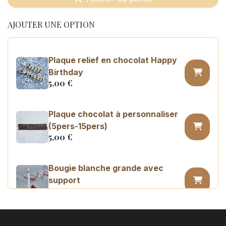
AJOUTER UNE OPTION
Plaque relief en chocolat Happy
Birthday
5,00
€
Plaque chocolat à personnaliser
(5pers-15pers)
5,00
€
Bougie blanche grande avec
support
0,45
€
Bougie chiffre n°0