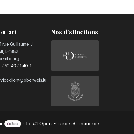
n°0
°1
ontact
Nos distinctions
1 rue Guillaume J.
ll, L-1882
n°2
xembourg
+352 40 31 40-1
rviceclient@oberweis.lu
n°3
°4
ar
- Le #1
Open Source eCommerce
n°5