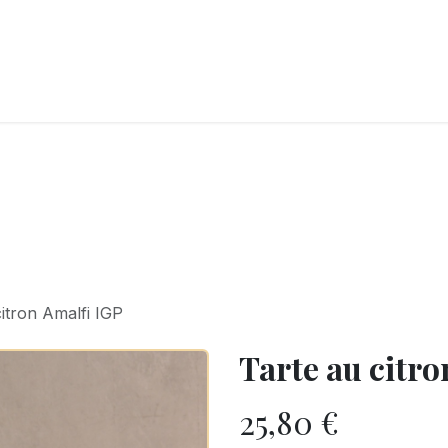
LANGERIE
GLACES
CONFISERIE
TRAITEUR
ENTREPRISES
B
citron Amalfi IGP
Tarte au citro
25,80
€