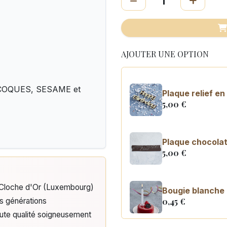
AJOUTER UNE OPTION
A COQUES, SESAME et
Plaque relief e
5,00
€
Plaque chocolat
5,00
€
e Cloche d'Or (Luxembourg)
Bougie blanche
0,45
€
is générations
aute qualité soigneusement