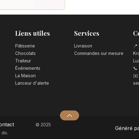
Bougie chiffre 
3,20
€
Bougie chiffre n
Liens utiles
Services
C
3,20
€
Pâtisserie
Livraison
📍 
Chocolats
Commandes sur mesure
Kro
Bougie chiffre 
Traiteur
Lu
3,20
€
Événements
📞
La Maison
✉️
Lanceur d'alerte
se
Bougie chiffre 
3,20
€
Bougie chiffre n
3,20
€
ontact
© 2025
Généré p
 do.
Bougie chiffre 