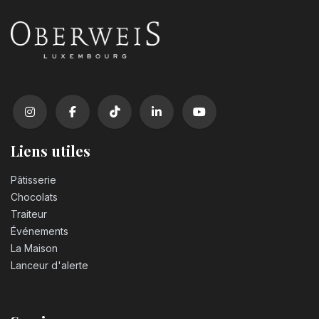
Bougie chiffre n°0
3,20
€
Bougie chiffre n°1
3,20
€
Bougie chiffre n°2
3,20
€
Liens utiles
Pâtisserie
Bougie chiffre n°3
Chocolats
3,20
€
Traiteur
Événements
Bougie chiffre n°4
La Maison
3,20
€
Lanceur d'alerte
Bougie chiffre n°5