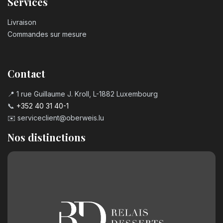
Services
3,20
€
Livraison
Bougie chiffre n°6
Commandes sur mesure
3,20
€
Contact
Bougie chiffre n°7
3,20
€
📍 1 rue Guillaume J. Kroll, L-1882 Luxembourg
📞
+352 40 31 40-1
✉️
serviceclient@oberweis.lu
Bougie chiffre n°8
3,20
€
Nos distinctions
Bougie chiffre n°9
3,20
€
Chiffre en chocolat n°0
2,50
€