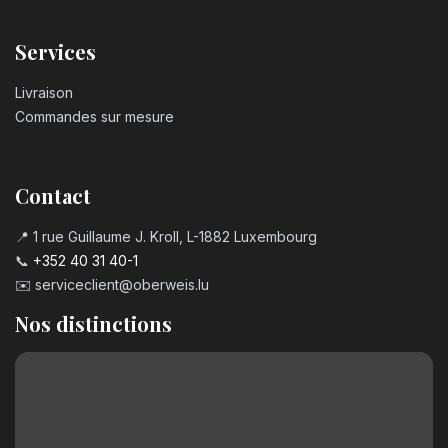
Bougie chiffre n°5
Services
3,20
€
Livraison
Bougie chiffre n°6
Commandes sur mesure
3,20
€
Contact
Bougie chiffre n°7
3,20
€
📍 1 rue Guillaume J. Kroll, L-1882 Luxembourg
📞
+352 40 31 40-1
✉️
serviceclient@oberweis.lu
Bougie chiffre n°8
3,20
€
Nos distinctions
Bougie chiffre n°9
3,20
€