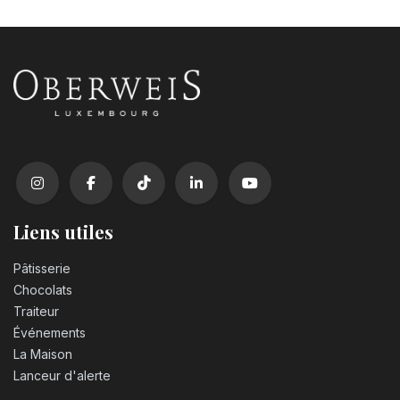
Bougie chiffre n°0
3,20
€
Bougie chiffre n°1
3,20
€
Bougie chiffre n°2
3,20
€
Liens utiles
Pâtisserie
Bougie chiffre n°3
Chocolats
3,20
€
Traiteur
Événements
Bougie chiffre n°4
La Maison
3,20
€
Lanceur d'alerte