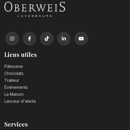
3,20
€
Bougie chiffre n°1
3,20
€
Bougie chiffre n°2
3,20
€
Liens utiles
Pâtisserie
Bougie chiffre n°3
Chocolats
3,20
€
Traiteur
Événements
Bougie chiffre n°4
La Maison
3,20
€
Lanceur d'alerte
Bougie chiffre n°5
Services
3,20
€