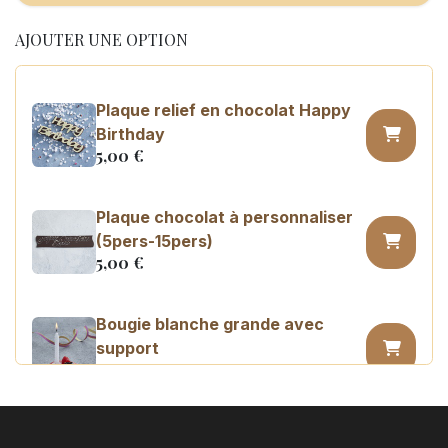
AJOUTER UNE OPTION
Plaque relief en chocolat Happy
Birthday
5,00
€
Plaque chocolat à personnaliser
(5pers-15pers)
5,00
€
Bougie blanche grande avec
support
0,45
€
Bougie chiffre n°0