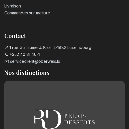
Livraison
Bougie chiffre n°6
Commandes sur mesure
3,20
€
Contact
Bougie chiffre n°7
3,20
€
📍 1 rue Guillaume J. Kroll, L-1882 Luxembourg
📞
+352 40 31 40-1
✉️
serviceclient@oberweis.lu
Bougie chiffre n°8
3,20
€
Nos distinctions
Bougie chiffre n°9
3,20
€
Chiffre en chocolat n°0
2,50
€