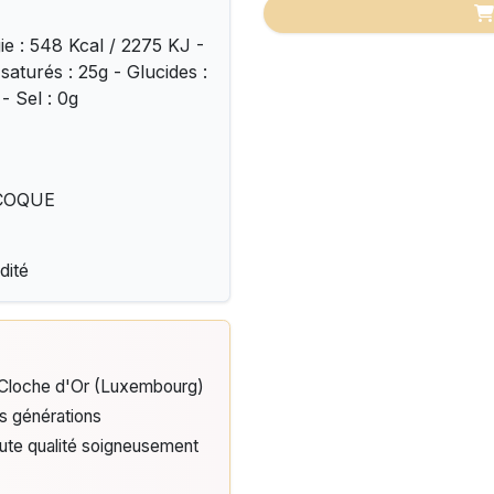
ie : 548 Kcal / 2275 KJ -
saturés : 25g - Glucides :
- Sel : 0g
À COQUE
dité
e Cloche d'Or (Luxembourg)
is générations
aute qualité soigneusement