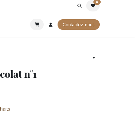
0
ROCHURES
Contactez-nous
colat n°1
haits