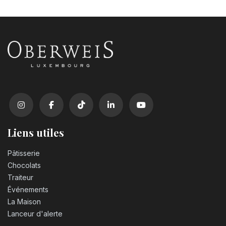
Bougie chiffre n°0
3,20
€
Bougie chiffre n°1
3,20
€
Bougie chiffre n°2
3,20
€
Liens utiles
Pâtisserie
Bougie chiffre n°3
Chocolats
3,20
€
Traiteur
Événements
Bougie chiffre n°4
La Maison
3,20
€
Lanceur d'alerte