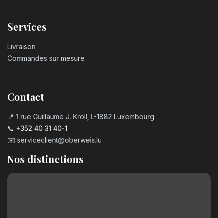
Bougie chiffre n°5
Services
3,20
€
Livraison
Bougie chiffre n°6
Commandes sur mesure
3,20
€
Contact
Bougie chiffre n°7
3,20
€
📍 1 rue Guillaume J. Kroll, L-1882 Luxembourg
📞
+352 40 31 40-1
✉️
serviceclient@oberweis.lu
Bougie chiffre n°8
3,20
€
Nos distinctions
Bougie chiffre n°9
3,20
€