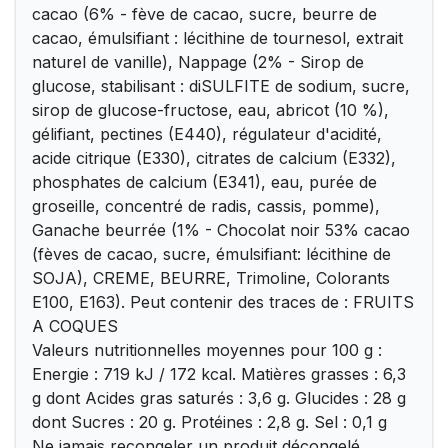
cacao (6% - fève de cacao, sucre, beurre de
cacao, émulsifiant : lécithine de tournesol, extrait
naturel de vanille), Nappage (2% - Sirop de
glucose, stabilisant : diSULFITE de sodium, sucre,
sirop de glucose-fructose, eau, abricot (10 %),
gélifiant, pectines (E440), régulateur d'acidité,
acide citrique (E330), citrates de calcium (E332),
phosphates de calcium (E341), eau, purée de
groseille, concentré de radis, cassis, pomme),
Ganache beurrée (1% - Chocolat noir 53% cacao
(fèves de cacao, sucre, émulsifiant: lécithine de
SOJA), CREME, BEURRE, Trimoline, Colorants
E100, E163). Peut contenir des traces de : FRUITS
A COQUES
Valeurs nutritionnelles moyennes pour 100 g :
Energie : 719 kJ / 172 kcal. Matières grasses : 6,3
g dont Acides gras saturés : 3,6 g. Glucides : 28 g
dont Sucres : 20 g. Protéines : 2,8 g. Sel : 0,1 g
Ne jamais recongeler un produit décongelé.