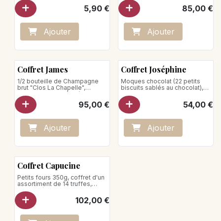
feuilletés salés, pâtes de fruits,
5,90
€
85,00
€
coffret d'un assortiment de 14
truffes
Poids net: 1080g
Ajo
ute
r
Ajo
ute
r
Coffret James
Coffret Joséphine
1/2 bouteille de Champagne
Moques chocolat (22 petits
brut "Clos La Chapelle",
biscuits sablés au chocolat),
torsades feuilletées à la fleur
Coffret d'un assortiment de 14
de sel, tuiles au parmesan,
truffes, Sablés, saucisse
95,00
€
54,00
€
mélange salé, coffret d'un
massepain
assortiment de 7 truffes,
moques (22 petits biscuits
sablés)
Ajo
ute
r
Ajo
ute
r
Poids net : 990g
Coffret Capucine
Petits fours 350g, coffret d'un
assortiment de 14 truffes,
Créoles (Amandes et noisettes
enrobées de chocolat lait et
102,00
€
chocolat noir), Grignotines
(Croustillant aux amandes
nature et chocolat, à la fleur de