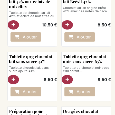
lait 42% aux éclats de
lait Brésil 42%
noisettes
Chocolat au lait origine Brésil
42% avec des notes de cacao,
Tablette de chocolat au lait
de lait, de caramel, de biscuit
42% et éclats de noisettes du
grillé et de vanille apportant
Piémont
rondeur et douceur en bouche.
Poids net : 90g
10,50
€
8,50
€
Poids net : 90g
Ajo
ute
r
Ajo
ute
r
Tablette 90g chocolat
Tablette 90g chocolat
lait sans sucre 41%
noir sans sucre 65%
Tablette chocolat lait sans
Tablette de chocolat noir avec
sucre ajouté 41%
édulcorant
Un chocolat sans sucre avec
Un chocolat sans sucre avec
édulcorant aux saveurs lactées,
édulcorant aux saveurs
8,50
€
8,50
€
cacaotées et vanillées.
intenses et acidulées de cacao
Poids net : 90 g
Poids net : 90g
Produit vegan
Ajo
ute
r
Ajo
ute
r
Préparation pour
Dragées chocolat