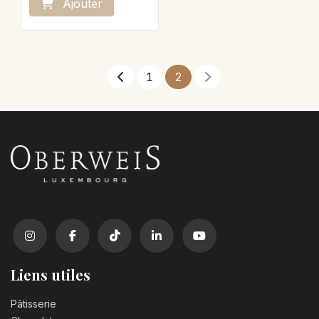
sel), saucisse massepain
Ajo
ute
r
1
2
Liens utiles
Pâtisserie