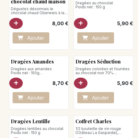
chocolat chaud maison
Dragées au chocolat
Poids net : 150 g
Dégustez désormais le
chocolat chaud Oberweis à la
maison.<br>Poids net : 150g
<br>Conseil de préparation :
8,00
€
5,90
€
pour une tasse de 200ml de lait
chaud, prévoir 2 cuillères à café
de poudre de chocolat. Remplir
de lait chaud à moitié, ajouter la
Ajo
ute
r
Ajo
ute
r
poudre, mélanger
vigoureusement puis verser le
reste de lait chaud.<br>
<br>Produit vegan
Dragées Amandes
Dragées Séduction
Dragées aux amandes
Dragées colorées et fourrées
Poids net : 150g
au chocolat noir 70%
Poids net : 150 g
Produit vegan
8,70
€
5,90
€
Ajo
ute
r
Ajo
ute
r
Dragées Lentille
Coffret Charles
Dragées lentilles au chocolat
1/2 bouteille de vin rouge
Poids net : 150 g
(Château La Gasparde),
mélange salé, sablés,