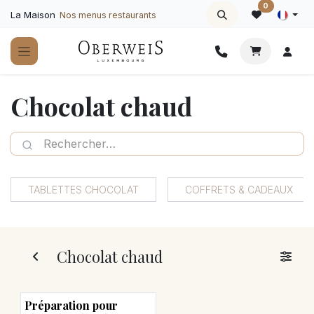
Se rendre au contenu
0
La Maison
Nos menus restaurants
Chocolat chaud
TABLETTES CHOCOLAT
COFFRETS & CADEAUX
Chocolat chaud
Préparation pour