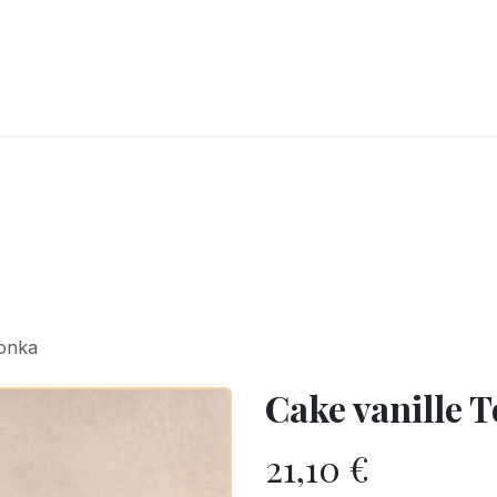
LANGERIE
GLACES
CONFISERIE
TRAITEUR
ENTREPRISES
B
Tonka
Cake vanille 
21,10
€