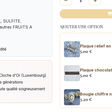
, SULFITE.
AJOUTER UNE OPTION
 autres FRUITS A
Plaque relief e
dité
5,00
€
Plaque chocolat
5,00
€
e Cloche d'Or (Luxembourg)
is générations
aute qualité soigneusement
Bougie chiffre 
3,20
€