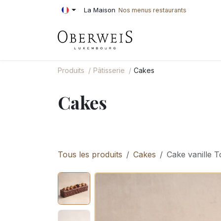
Se rendre au contenu
La Maison
Nos menus restaurants
PÂTISSERIE
BOU
Produits
Pâtisserie
Cakes
Cakes
Tous les produits
Cakes
Cake vanille 