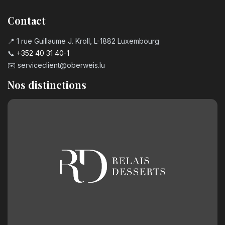
Bougie chiffre n°8
Contact
3,20
€
📍 1 rue Guillaume J. Kroll, L-1882 Luxembourg
📞
+352 40 31 40-1
Bougie chiffre n°9
✉️
serviceclient@oberweis.lu
3,20
€
Nos distinctions
Chiffre en chocolat n°0
2,50
€
Chiffre en chocolat n°1
2,50
€
Chiffre en chocolat n°2
2,50
€