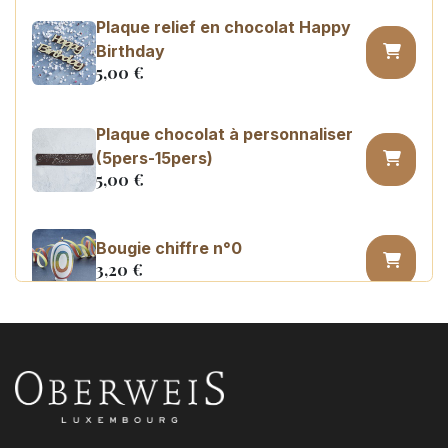
Plaque relief en chocolat Happy
Birthday
5,00
€
Plaque chocolat à personnaliser
(5pers-15pers)
5,00
€
Bougie chiffre n°0
3,20
€
Bougie chiffre n°1
3,20
€
Bougie chiffre n°2
3,20
€