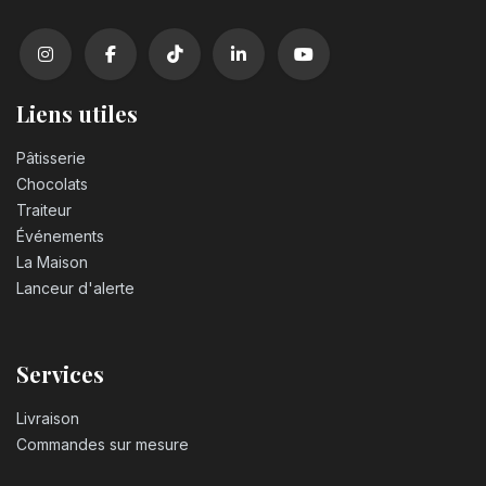
Bougie chiffre n°3
3,20
€
Liens utiles
Bougie chiffre n°4
Pâtisserie
3,20
€
Chocolats
Traiteur
Événements
Bougie chiffre n°5
La Maison
3,20
€
Lanceur d'alerte
Bougie chiffre n°6
3,20
€
Services
Livraison
Bougie chiffre n°7
Commandes sur mesure
3,20
€