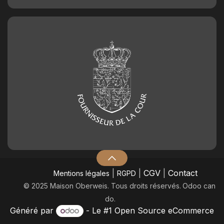
Chiffre en chocolat n°3
2,50
€
Chiffre en chocolat n°4
2,50
€
Chiffre en chocolat n°5
2,50
€
Chiffre en chocolat n°6
2,50
€
|
|
CGV
|
Contact
Mentions légales
RGPD
Chiffre en chocolat n°7
© 2025 Maison Oberweis. Tous droits réservés.
​Odoo can
2,50
€
do.
Généré par
- Le #1
Open Source eCommerce
Chiffre en chocolat n°8