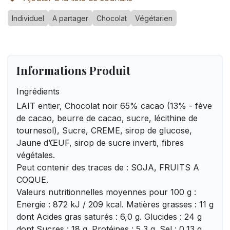
Individuel
A partager
Chocolat
Végétarien
Informations Produit
Ingrédients
LAIT entier, Chocolat noir 65% cacao (13% - fève
de cacao, beurre de cacao, sucre, lécithine de
tournesol), Sucre, CREME, sirop de glucose,
Jaune d’ŒUF, sirop de sucre inverti, fibres
végétales.
Peut contenir des traces de : SOJA, FRUITS A
COQUE.
Valeurs nutritionnelles moyennes pour 100 g :
Energie : 872 kJ / 209 kcal. Matières grasses : 11 g
dont Acides gras saturés : 6,0 g. Glucides : 24 g
dont Sucres : 18 g. Protéines : 5,3 g. Sel : 0,13 g.