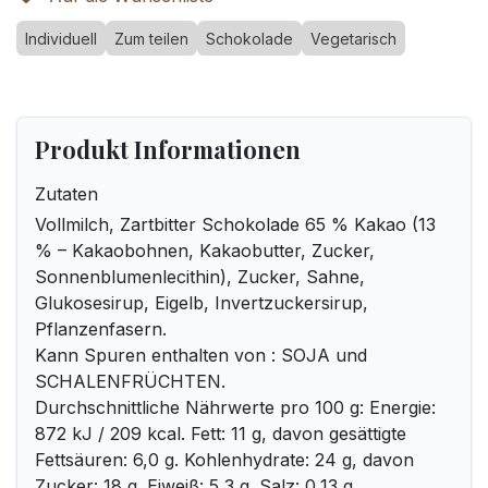
Individuell
Zum teilen
Schokolade
Vegetarisch
Produkt Informationen
Zutaten
Vollmilch, Zartbitter Schokolade 65 % Kakao (13
% – Kakaobohnen, Kakaobutter, Zucker,
Sonnenblumenlecithin), Zucker, Sahne,
Glukosesirup, Eigelb, Invertzuckersirup,
Pflanzenfasern.
Kann Spuren enthalten von : SOJA und
SCHALENFRÜCHTEN.
Durchschnittliche Nährwerte pro 100 g: Energie:
872 kJ / 209 kcal. Fett: 11 g, davon gesättigte
Fettsäuren: 6,0 g. Kohlenhydrate: 24 g, davon
Zucker: 18 g. Eiweiß: 5,3 g. Salz: 0,13 g.