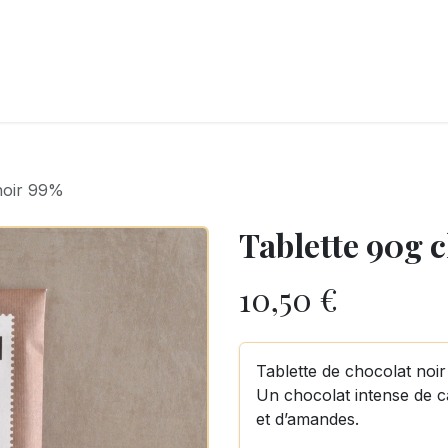
LANGERIE
GLACES
CONFISERIE
TRAITEUR
ENTREPRISES
B
noir 99%
Tablette 90g 
10,50
€
Tablette de chocolat noi
Un chocolat intense de c
et d’amandes.