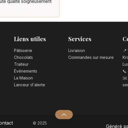
aute qualité soigneusement
Liens utiles
Services
C
Pâtisserie
Livraison
📍 
Chocolats
Commandes sur mesure
Kro
Traiteur
Lu
Événements
📞
La Maison
✉️
Lanceur d'alerte
se
ontact
© 2025
Généré p