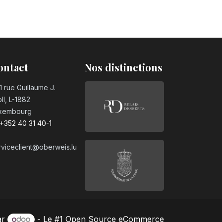
ontact
Nos distinctions
1 rue Guillaume J.
ll, L-1882
xembourg
+352 40 31 40-1
rviceclient@oberweis.lu
ar
- Le #1
Open Source eCommerce