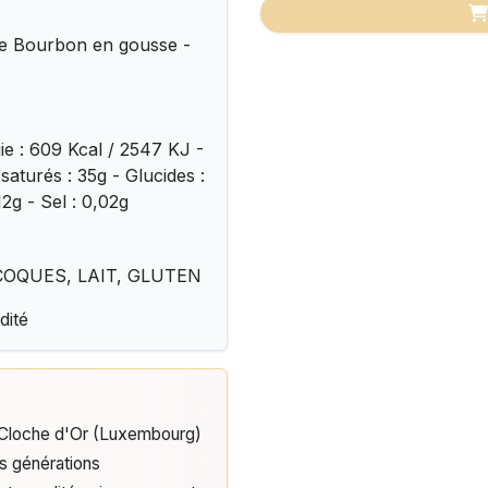
lle Bourbon en gousse -
gie : 609 Kcal / 2547 KJ -
saturés : 35g - Glucides :
12g - Sel : 0,02g
A COQUES, LAIT, GLUTEN
dité
e Cloche d'Or (Luxembourg)
is générations