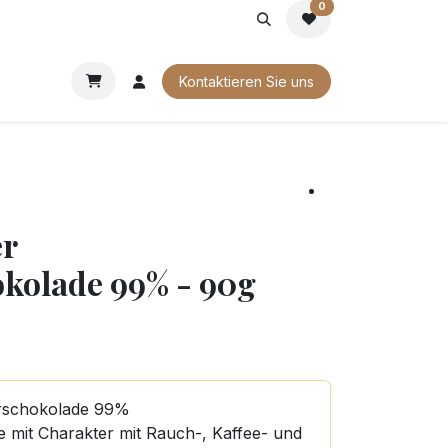
0
G
FIRMENGESCHENKE
UNSERE BROSCHÜREN
Kontaktieren Sie uns
er
okolade 99% - 90g
terschokolade 99%
e mit Charakter mit Rauch-, Kaffee- und