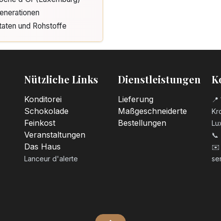
enerationen
taten und Rohstoffe
Nützliche Links
Dienstleistungen
K
Konditorei
Lieferung
📍 
Schokolade
Maßgeschneiderte
Kro
Feinkost
Bestellungen
Lu
Veranstaltungen
📞
Das Haus
✉️
Lanceur d'alerte
se