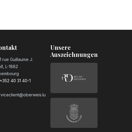
ontakt
Unsere
Auszeichnungen
1 rue Guillaume J.
ll, L-1882
xembourg
+352 40 31 40-1
rviceclient@oberweis.lu