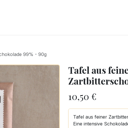
CKEREI
SPEISEEIS
SCHOKOLADE & SÜSSE FREUDEN
SNACKIN
rschokolade 99% - 90g
Tafel aus fein
Zartbittersch
10,50
€
Tafel aus feiner Zartbit
Eine intensive Schokolad