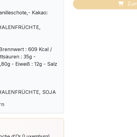
Zum
nilleschote,- Kakao:
SCHALENFRÜCHTE,
Brennwert : 609 Kcal /
ttsäuren : 35g -
80g - Eiweiß : 12g - Salz
SCHALENFRÜCHTE, SOJA
rn
Cloche d'Or (Luxemburg)