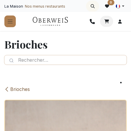
Se rendre au contenu
0
La Maison
Nos menus restaurants
Brioches
Brioches