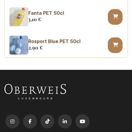
Fanta PET 50cl
3,10
€
Rosport Blue PET 50cl
2,90
€
Coca Cola zero sugar PET 50cl
3,10
€